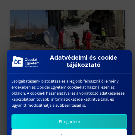
Adatvédelmi és cookie
GYAKORLATORIENTÁLT FOGLALKOZÁSOK A
tájékoztató
ROBBANTÁSTECHNIKAI SZAKMÉRNÖK KÉPZÉSEN
Szolgáltatásaink biztosítása és a legjobb felhasználói élmény
április 19, 2023
érdekében az Óbudai Egyetem cookie-kat használ ezen az
oldalon. A cookie-k használatával és a vonatkozó adatkezeléssel
Előző
kapcsolatban további információkat ide kattintva talál, és
ugyanitt módosíthatja a sütibeállításait is.
Elfogadom