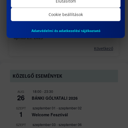
Elutasítom
Cookie beállítások
FÓKUSZBAN A DOMOTIKA ÉS A MESTERSÉGES
INTELLIGENCIA
Adatvédelmi és adatkezelési tájékoztató
április 25, 2023
Következő
KÖZELGŐ ESEMÉNYEK
18:00
-
23:30
AUG
26
BÁNKI GÓLYATALI 2026
szeptember 01
-
szeptember 02
SZEPT
1
Welcome Fesztivál
szeptember 03
-
szeptember 06
SZEPT