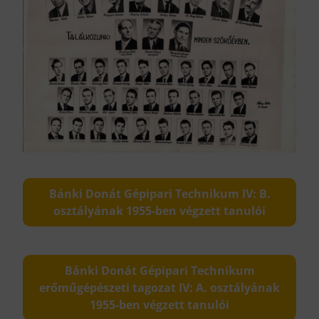
Bánki Donát Gépipari Technikum IV: B.
osztályának 1955-ben végzett tanulói
Bánki Donát Gépipari Technikum
erőműgépészeti tagozat IV: A. osztályának
1955-ben végzett tanulói