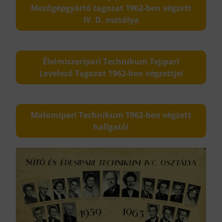
Mezőgépgyártó tagozat 1962-ben végzett
IV. D. osztálya
Élelmiszeripari Technikum Tejipari
Levelező Tagozat 1962-ben végzettjei
Malomipari Technikum 1962-ben végzett
hallgatói