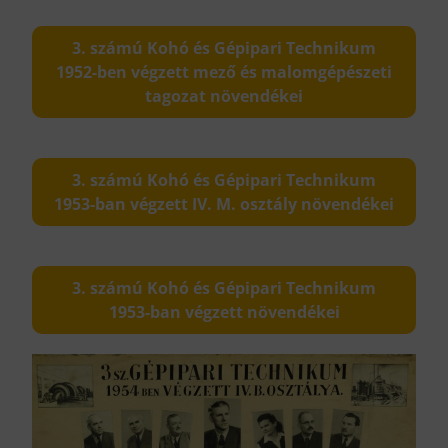
3. számú Kohó és Gépipari Technikum
1952-ben végzett mező és malomgépészeti
tagozat növendékei
3. számú Kohó és Gépipari Technikum
1953-ban végzett IV. M. osztály növendékei
3. számú Kohó és Gépipari Technikum
1953-ban végzett növendékei