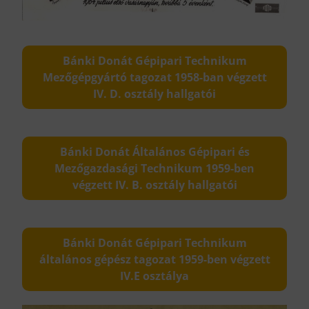
Bánki Donát Gépipari Technikum
Mezőgépgyártó tagozat 1958-ban végzett
IV. D. osztály hallgatói
Bánki Donát Általános Gépipari és
Mezőgazdasági Technikum 1959-ben
végzett IV. B. osztály hallgatói
Bánki Donát Gépipari Technikum
általános gépész tagozat 1959-ben végzett
IV.E osztálya