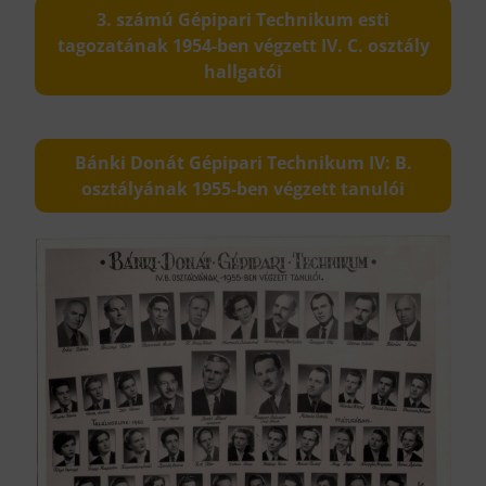
3. számú Gépipari Technikum esti
tagozatának 1954-ben végzett IV. C. osztály
hallgatói
Bánki Donát Gépipari Technikum IV: B.
osztályának 1955-ben végzett tanulói