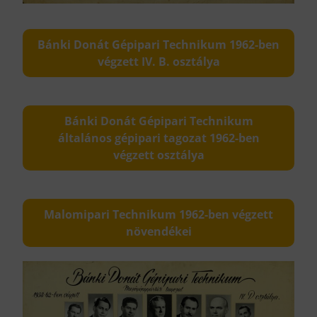
Bánki Donát Gépipari Technikum 1962-ben
végzett IV. B. osztálya
Bánki Donát Gépipari Technikum
általános gépipari tagozat 1962-ben
végzett osztálya
Malomipari Technikum 1962-ben végzett
növendékei