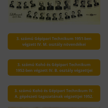
3. számú Gépipari Technikum 1951-ben
végzett IV. M. osztály növendékei
3. számú Kohó és Gépipari Technikum
1952-ben végzett IV. B. osztály végzettjei
3. számú Kohó és Gépipari Technikum IV.
A. gépészeti tagozatának végzettjei 1952.