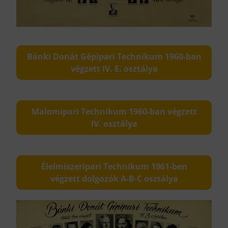
Bánki Donát Gépipari Technikum 1960-ban
végzett IV. E. osztálya
Malomipari Technikum 1960-ban végzett
IV. osztálya
Élelmiszeripari Technikum 1961-ben
végzett dolgozók A-B-C osztálya