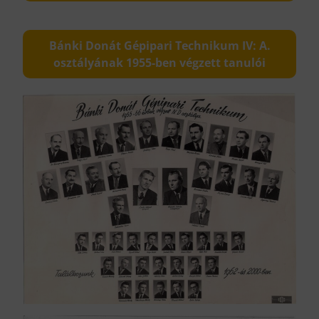
Bánki Donát Gépipari Technikum IV: A.
osztályának 1955-ben végzett tanulói