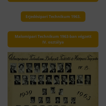
Erjedésipari Technikum 1963.
Malomipari Technikum 1963-ban végzett
IV. osztálya