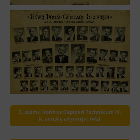
3. számú Kohó és Gépipari Technikum IV.
B. osztály végzettjei 1954.