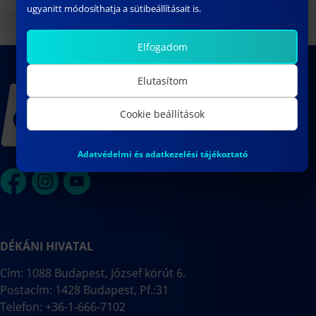
ugyanitt módosíthatja a sütibeállításait is.
Elfogadom
Elutasítom
Cookie beállítások
Adatvédelmi és adatkezelési tájékoztató
DÉKÁNI HIVATAL
Cím: 1088 Budapest, József körút 6.
Postacím: 1428 Budapest, Pf.:31
Telefon: +36-1-666-7102