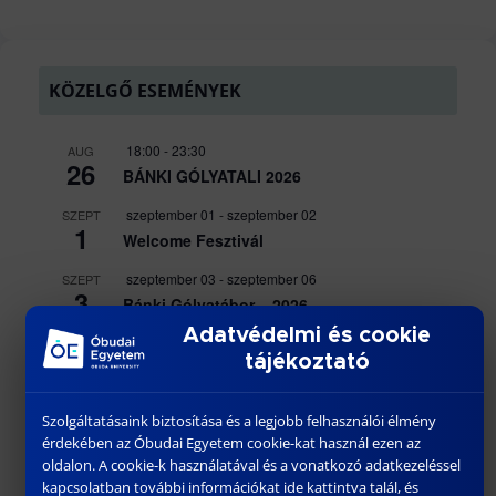
KÖZELGŐ ESEMÉNYEK
18:00
-
23:30
AUG
26
BÁNKI GÓLYATALI 2026
szeptember 01
-
szeptember 02
SZEPT
1
Welcome Fesztivál
szeptember 03
-
szeptember 06
SZEPT
3
Bánki Gólyatábor – 2026
Adatvédelmi és cookie
10:15
-
13:00
SZEPT
3
tájékoztató
DR. VARGA PÉTER JÁNOS egyetemi
docens habilitációs eljárása
Szolgáltatásaink biztosítása és a legjobb felhasználói élmény
Naptár megtekintése
érdekében az Óbudai Egyetem cookie-kat használ ezen az
oldalon. A cookie-k használatával és a vonatkozó adatkezeléssel
kapcsolatban további információkat ide kattintva talál, és