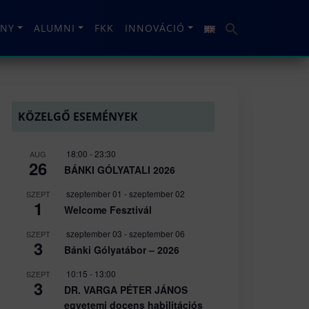
NY
ALUMNI
FKK
INNOVÁCIÓ
KÖZELGŐ ESEMÉNYEK
18:00
-
23:30
AUG
26
BÁNKI GÓLYATALI 2026
szeptember 01
-
szeptember 02
SZEPT
1
Welcome Fesztivál
szeptember 03
-
szeptember 06
SZEPT
3
Bánki Gólyatábor – 2026
10:15
-
13:00
SZEPT
3
DR. VARGA PÉTER JÁNOS
egyetemi docens habilitációs