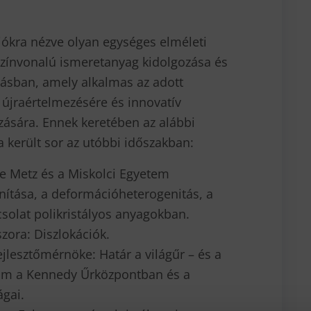
iókra nézve olyan egységes elméleti
zínvonalú ismeretanyag kidolgozása és
tásban, amely alkalmas az adott
 újraértelmezésére és innovatív
ására. Ennek keretében az alábbi
került sor az utóbbi időszakban:
 de Metz és a Miskolci Egyetem
anítása, a deformációheterogenitás, a
solat polikristályos anyagokban.
zora: Diszlokációk.
ejlesztőmérnöke: Határ a világűr – és a
ám a Kennedy Űrközpontban és a
ágai.