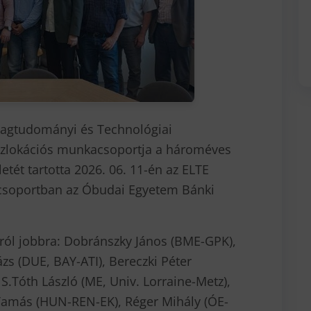
yagtudományi és Technológiai
szlokációs munkacsoportja a hároméves
etét tartotta 2026. 06. 11-én az ELTE
csoportban az Óbudai Egyetem Bánki
lról jobbra: Dobránszky János (BME-GPK),
zs (DUE, BAY-ATI), Bereczki Péter
 S.Tóth László (ME, Univ. Lorraine-Metz),
Tamás (HUN-REN-EK), Réger Mihály (ÓE-