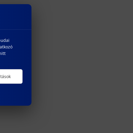
budai
natkozó
itt
ítások