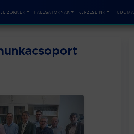
TELIZŐKNEK
HALLGATÓKNAK
KÉPZÉSEINK
TUDOMÁ
 munkacsoport