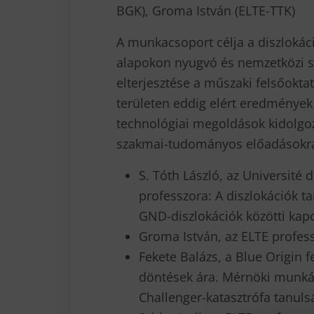
BGK), Groma István (ELTE-TTK)
A munkacsoport célja a diszlokác
alapokon nyugvó és nemzetközi s
elterjesztése a műszaki felsőokta
területen eddig elért eredmények
technológiai megoldások kidolgoz
szakmai-tudományos előadásokra 
S. Tóth László, az Université
professzora: A diszlokációk t
GND-diszlokációk közötti kapc
Groma István, az ELTE profess
Fekete Balázs, a Blue Origin f
döntések ára. Mérnöki munk
Challenger-katasztrófa tanuls