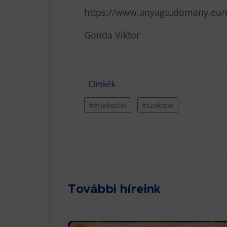
https://www.anyagtudomany.eu/d
Gonda Viktor
Címkék
#értekezlet
#szakmai
További híreink