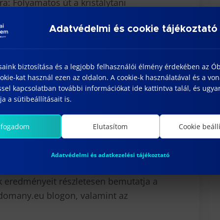
ra: Folyamatos út a kristálytani
eformáció és újrakristályosodás révén.
Adatvédelmi és cookie tájékoztató
tem professzora: Könyöksajtolás a
os Egyetem docense: Fenomenológiai
saink biztosítása és a legjobb felhasználói élmény érdekében az Ó
 kutatásban a GAMF-on.
kie-kat használ ezen az oldalon. A cookie-k használatával és a vo
rgiatudományi Kutatóközpont kutatója:
sel kapcsolatban további információkat ide kattintva talál, és ugyan
a a sütibeállításait is.
ástartó rendszerek szerkezetintegritási
cepciója.
lfogadom
Elutasítom
Cookie beáll
etem docense: Lágyacélok nem folytonos
 és következményei melegen hengerelt
Adatvédelmi és adatkezelési tájékoztató
 eredményeit részletesen bemutatja a
udomany.eu blogon, valamint az