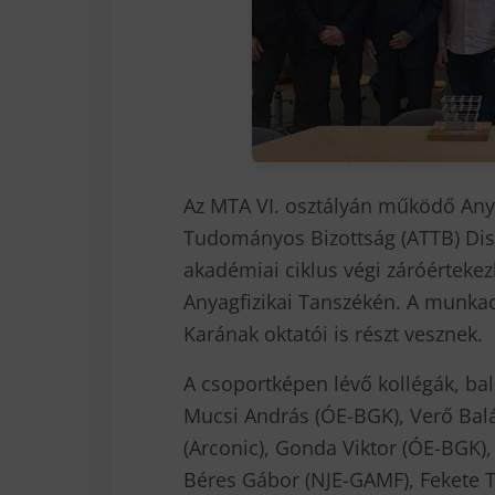
Az MTA VI. osztályán működő An
Tudományos Bizottság (ATTB) Di
akadémiai ciklus végi záróértekezl
Anyagfizikai Tanszékén. A munka
Karának oktatói is részt vesznek.
A csoportképen lévő kollégák, ba
Mucsi András (ÓE-BGK), Verő Balá
(Arconic), Gonda Viktor (ÓE-BGK),
Béres Gábor (NJE-GAMF), Fekete 