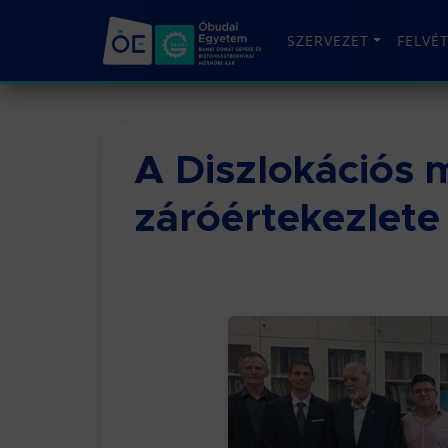
SZERVEZET
FELVÉ
A Diszlokációs
záróértekezlete