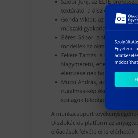
Szidor Jurij, az ELTE professzo
textúrától a diszlokációkig d
Gonda Viktor, az Óbudai Egye
műszaki gyakorlatban.
Béres Gábor, a Neumann Ján
Szolgáltatá
modellek az oktatásban és a
Egyetem coo
Fekete Tamás, a HUN-REN Ene
adatkezelés
módosíthatj
Nagyméretű, energetikai nyom
elemzéseinek holisztikus kon
E
Mucsi András, az Óbudai Egy
rugalmas-képlékeny átmenete
szalagok feldolgozásánál.
A munkacsoport tevékenységének
Diszlokációs platform az anyagt
előadások felvételei is elérhetők: