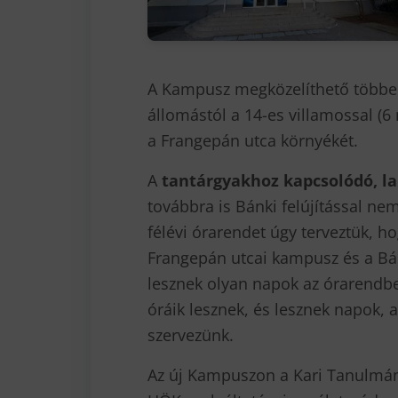
A Kampusz megközelíthető többek
állomástól a 14-es villamossal (6 
a Frangepán utca környékét.
A
tantárgyakhoz kapcsolódó, la
továbbra is Bánki felújítással nem
félévi órarendet úgy terveztük, ho
Frangepán utcai kampusz és a Bánk
lesznek olyan napok az órarendbe
óráik lesznek, és lesznek napok, 
szervezünk.
Az új Kampuszon a Kari Tanulmányi