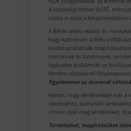
HÖK szolgáltatásai, az életmód v
A közösségi térben BÜFÉ, márciu
szoba is várja a kikapcsolódásra 
A Bánki teljes oktatói és munkat
hogy különösen a félév indításáv
kisebb problémák megoldásában 
toleránsak és türelmesek, minden
legkisebb problémák se forduljana
Minden változásról folyamatosan 
figyelemmel az órarendi változá
Kérem, hogy kérdéseikkel már a vi
oktatóikhoz, patronáló tanáraikho
címére írják meg kérdéseiket, észr
Türelmüket, megértésüket előre