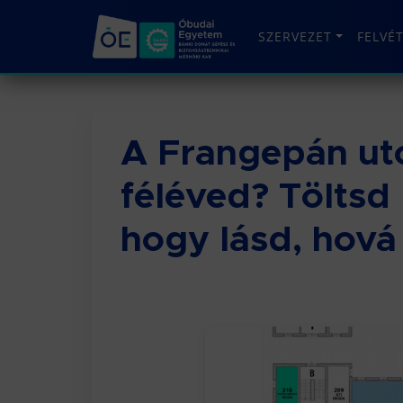
SZERVEZET
FELVÉ
A Frangepán utc
féléved? Töltsd 
hogy lásd, hová 