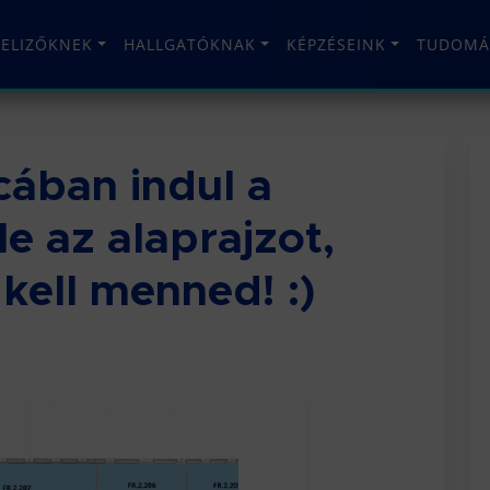
TELIZŐKNEK
HALLGATÓKNAK
KÉPZÉSEINK
TUDOMÁ
ában indul a
le az alaprajzot,
kell menned! :)