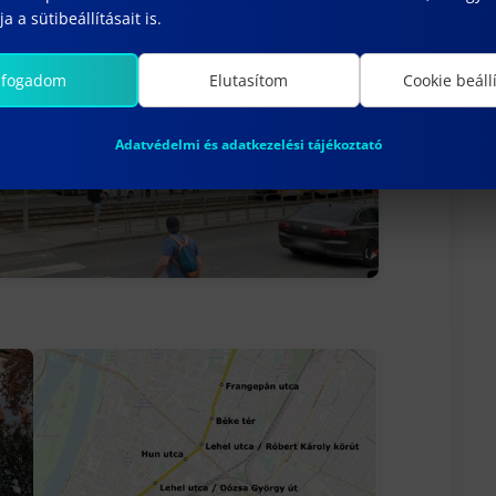
a a sütibeállításait is.
lfogadom
Elutasítom
Cookie beáll
Adatvédelmi és adatkezelési tájékoztató