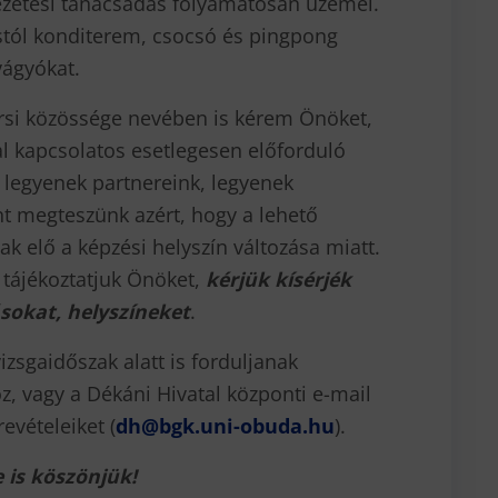
ezetési tanácsadás folyamatosan üzemel.
stól konditerem, csocsó és pingpong
vágyókat.
ársi közössége nevében is kérem Önöket,
al kapcsolatos esetlegesen előforduló
legyenek partnereink, legyenek
t megteszünk azért, hogy a lehető
k elő a képzési helyszín változása miatt.
tájékoztatjuk Önöket,
kérjük kísérjék
sokat, helyszíneket
.
zsgaidőszak alatt is forduljanak
z, vagy a Dékáni Hivatal központi e-mail
evételeiket (
dh@bgk.uni-obuda.hu
).
 is köszönjük!