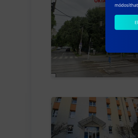
módosíthatj
E