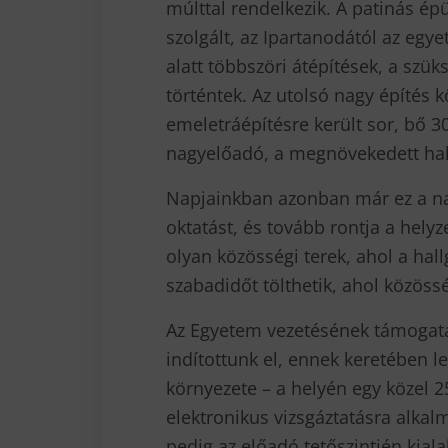
múlttal rendelkezik. A patinás ép
szolgált, az Ipartanodától az egyet
alatt többszöri átépítések, a szük
történtek. Az utolsó nagy építés k
emeletráépítésre került sor, bő 3
nagyelőadó, a megnövekedett hall
Napjainkban azonban már ez a na
oktatást, és tovább rontja a hely
olyan közösségi terek, ahol a hall
szabadidőt tölthetik, ahol közöss
Az Egyetem vezetésének támogatá
indítottunk el, ennek keretében 
környezete – a helyén egy közel 2
elektronikus vizsgáztatásra alka
pedig az előadó tetőszintjén kial