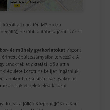
 között a Lehel téri M3 metro
megálló), de több autóbusz járat is érinti
bor- és műhely gyakorlatokat
viszont
 érintett épületszárnyaiba tervezzük. A
gy Önöknek az oktatási idő alatt a
i épülete között ne kelljen ingázniuk,
n, amikor blokkosítva csak gyakorlati
amikor csak elméleti előadásokat
 Iroda, a Jólléti Központ (JÓK), a Kari