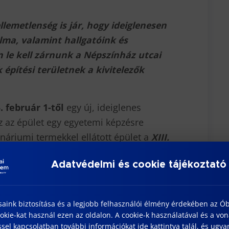
lemetlenség is jár, hogy ideiglenesen
lma, valamint hallgatóink és
 le kell zárnunk a Népszínház utcai
építési területnek a kivitelezők
. február 1-től
egy új, ideiglenes
 az épület egy egyetemi képzésre
ináriumi termekkel ellátott épület a
XIII.
0. szám alatt
található (korábban a
Adatvédelmi és cookie tájékoztató
a Béke út-és a Frangepán utca
saink biztosítása és a legjobb felhasználói élmény érdekében az Ó
kie-kat használ ezen az oldalon. A cookie-k használatával és a vo
sel kapcsolatban további információkat ide kattintva talál, és ugyan