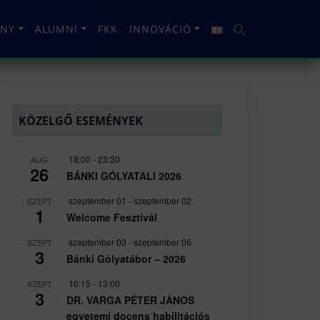
NY
ALUMNI
FKK
INNOVÁCIÓ
KÖZELGŐ ESEMÉNYEK
18:00
-
23:30
AUG
26
BÁNKI GÓLYATALI 2026
szeptember 01
-
szeptember 02
SZEPT
1
Welcome Fesztivál
szeptember 03
-
szeptember 06
SZEPT
3
Bánki Gólyatábor – 2026
10:15
-
13:00
SZEPT
3
DR. VARGA PÉTER JÁNOS
egyetemi docens habilitációs