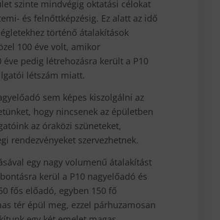
ület szinte mindvégig oktatási célokat
emi- és felnőttképzésig. Ez alatt az idő
ségletekhez történő átalakítások
özel 100 éve volt, amikor
0 éve pedig létrehozásra került a P10
gatói létszám miatt.
gyelőadó sem képes kiszolgálni az
zetünket, hogy nincsenek az épületben
gatóink az óraközi szüneteket,
égi rendezvényeket szervezhetnek.
sával egy nagy volumenű átalakítást
lebontásra kerül a P10 nagyelőadó és
50 fős előadó, egyben 150 fő
lmas tér épül meg, ezzel párhuzamosan
akítunk egy két emelet magas,