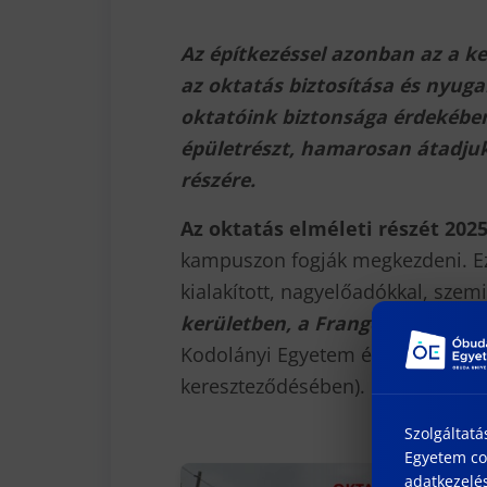
Az építkezéssel azonban az a kel
az oktatás biztosítása és nyuga
oktatóink biztonsága érdekében
épületrészt, hamarosan átadjuk 
részére.
Az oktatás elméleti részét
2025
kampuszon fogják megkezdeni. Ez
kialakított, nagyelőadókkal, szem
kerületben, a Frangepán utca 5
Kodolányi Egyetem épülete volt, 
kereszteződésében).
Szolgáltatá
Egyetem coo
adatkezelés