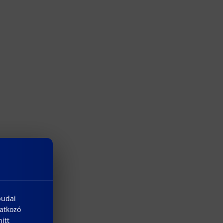
budai
natkozó
itt