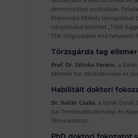
februárjától a Mechatronikai és J
demonstrátori pozícióban. Feladat
Pneumobil Műhely támogatását biz
irányításával készített „Több fü
TDK dolgozatával első helyezést ér
Törzsgárda tag elismer
Prof. Dr. Szlivka Ferenc
, a Bánk
Mérnöki Kar Mechatronikai és Jár
Habilitált doktori fokoz
Dr. Kollár Csaba
, a Bánki Donát
Kar Természettudományi és Alapoz
főmunkatársa.
PhD doktori fokozatot s