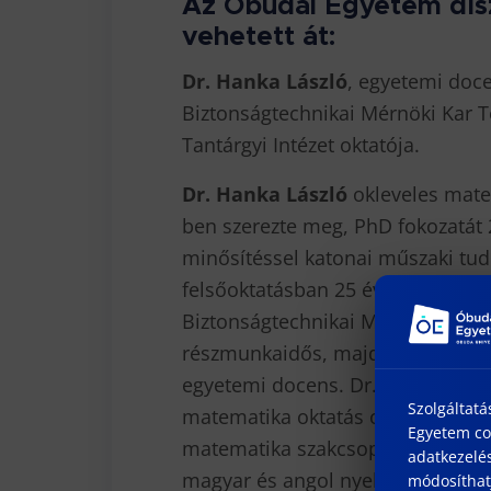
Az Óbudai Egyetem dís
vehetett át:
Dr. Hanka László
, egyetemi doc
Biztonságtechnikai Mérnöki Kar 
Tantárgyi Intézet oktatója.
Dr. Hanka László
okleveles matem
ben szerezte meg, PhD fokozatát
minősítéssel katonai műszaki t
felsőoktatásban 25 éve oktat, a
Biztonságtechnikai Mérnöki Kara 2
részmunkaidős, majd 2011-től telj
egyetemi docens. Dr. Hanka Lászl
Szolgáltatá
matematika oktatás oszlopos tagja.
Egyetem coo
matematika szakcsoport oktatási 
adatkezelés
magyar és angol nyelvű előadásait
módosíthatj