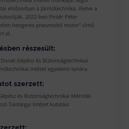
árműtechnikai Intézet munkáját segíti
ai elsősorban a Járműtechnika, illetve a
tosítják. 2022-ben Pintér Péter
ggetlen hengeres pneumobil motor” című
t el.
ésben részesült:
i Donát Gépész és Biztonságtechnikai
műtechnikai Intézet egyetemi tanára.
atot szerzett:
 Gépész és Biztonságtechnikai Mérnöki
ó Tantárgyi Intézet kutatási
zerzett: