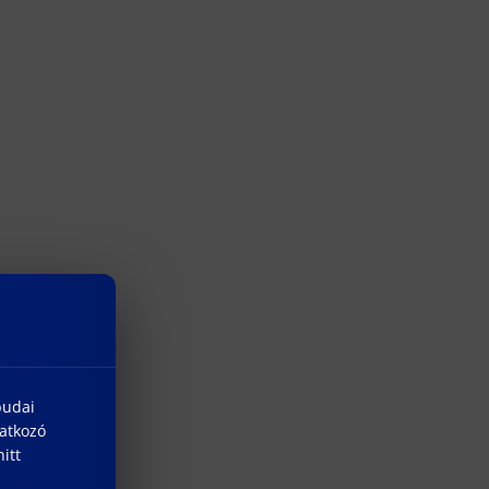
budai
natkozó
itt