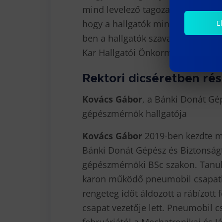
mind levelező tagozaton. Felzárkó
hogy a hallgatók minél könnyebbe
E
ben a hallgatók szavazatai alapjá
Kar Hallgatói Önkormányzata.
Rektori dicséretben rés
Kovács Gábor
, a Bánki Donát Gé
gépészmérnök hallgatója
Kovács Gábor
2019-ben kezdte m
Bánki Donát Gépész és Biztonság
gépészmérnöki BSc szakon. Tanul
karon működő pneumobil csapatho
rengeteg időt áldozott a rábízott 
csapat vezetője lett. Pneumobil c