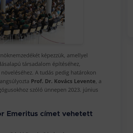
érnöknemzedékét képezzük, amellyel
dásalapú társadalom építéséhez,
növeléséhez. A tudás pedig határokon
 hangsúlyozta
Prof. Dr. Kovács Levente
, a
ógusokhoz szóló ünnepen 2023. június
r Emeritus címet vehetett