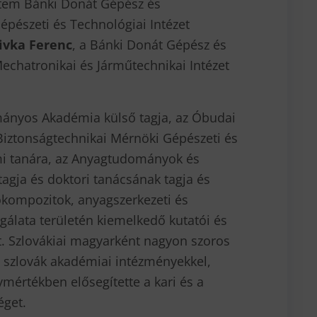
etem Bánki Donát Gépész és
épészeti és Technológiai Intézet
livka Ferenc
, a Bánki Donát Gépész és
echatronikai és Járműtechnikai Intézet
nyos Akadémia külső tagja, az Óbudai
iztonságtechnikai Mérnöki Gépészeti és
mi tanára, az Anyagtudományok és
tagja és doktori tanácsának tagja és
okompozitok, anyagszerkezeti és
gálata területén kiemelkedő kutatói és
t. Szlovákiai magyarként nagyon szoros
a szlovák akadémiai intézményekkel,
rtékben elősegítette a kari és a
éget.