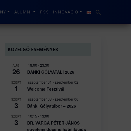
NY
ALUMNI
FKK
INNOVÁCIÓ
KÖZELGŐ ESEMÉNYEK
18:00
-
23:30
AUG
26
BÁNKI GÓLYATALI 2026
szeptember 01
-
szeptember 02
SZEPT
1
Welcome Fesztivál
szeptember 03
-
szeptember 06
SZEPT
3
Bánki Gólyatábor – 2026
10:15
-
13:00
SZEPT
3
DR. VARGA PÉTER JÁNOS
egyetemi docens habilitációs