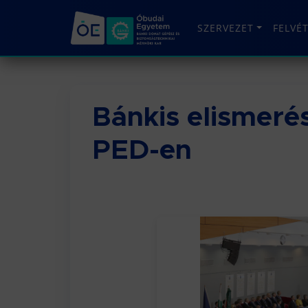
SZERVEZET
FELVÉ
Bánkis elismeré
PED-en