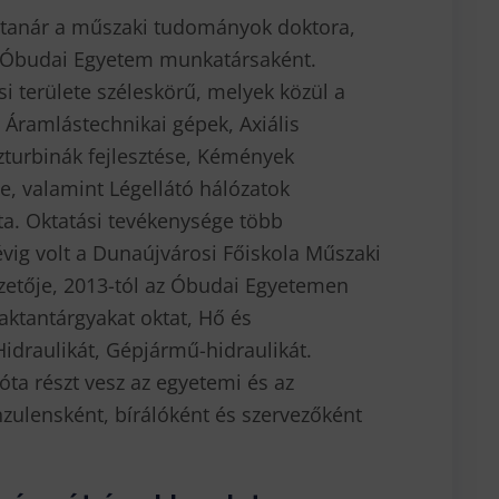
tanár a műszaki tudományok doktora,
z Óbudai Egyetem munkatársaként.
 területe széleskörű, melyek közül a
 Áramlástechnikai gépek, Axiális
ízturbinák fejlesztése, Kémények
, valamint Légellátó hálózatok
ta. Oktatási tevékenysége több
évig volt a Dunaújvárosi Főiskola Műszaki
zetője, 2013-tól az Óbudai Egyetemen
ktantárgyakat oktat, Hő és
idraulikát, Gépjármű-hidraulikát.
ta részt vesz az egyetemi és az
ulensként, bírálóként és szervezőként