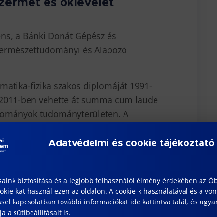
zérmét és oklevelet
ens, a Bánki Donát Gépész és
Természettudományi és Alapozó
atika-fizika szakos diplomáját 1991-
 2011-ben vehette át summa cum laude
udományok tudományterületen. A
z Óbudai Egyetem Bánki Donát Gépész és
007-től foglalkoztatja, kezdetben
Adatvédelmi és cookie tájékoztató
es állású adjunktusként. 2021-től
ó hosszú ideje a kari-egyetemi
saink biztosítása és a legjobb felhasználói élmény érdekében az Ó
 2016 óta irányítja, szervezi a
kie-kat használ ezen az oldalon. A cookie-k használatával és a vo
tevékenységét. A matematikai tárgyak
sel kapcsolatban további információkat ide kattintva talál, és ugyan
 és gyakorlatait vezeti mind nappali,
a a sütibeállításait is.