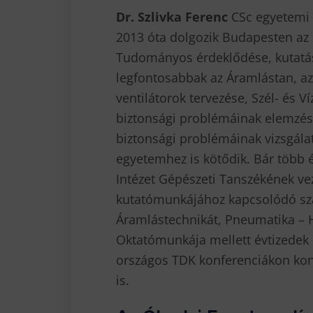
Dr. Szlivka Ferenc
CSc egyetemi 
2013 óta dolgozik Budapesten a
Tudományos érdeklődése, kutatási
legfontosabbak az Áramlástan, az
ventilátorok tervezése, Szél- és V
biztonsági problémáinak elemzése
biztonsági problémáinak vizsgála
egyetemhez is kötődik. Bár több 
Intézet Gépészeti Tanszékének ve
kutatómunkájához kapcsolódó sza
Áramlástechnikát, Pneumatika – H
Oktatómunkája mellett évtizedek ó
országos TDK konferenciákon konz
is.