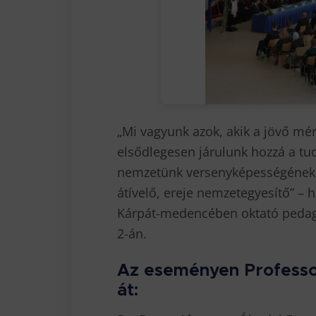
„Mi vagyunk azok, akik a jövő m
elsődlegesen járulunk hozzá a tu
nemzetünk versenyképességének 
átívelő, ereje nemzetegyesítő” –
Kárpát-medencében oktató pedag
2-án.
Az eseményen Professo
át: