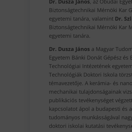
Dr. Dusza János
, az Óbudai Egy
Biztonságtechnikai Mérnöki Kar G
egyetemi tanára, valamint
Dr. Sz
Biztonságtechnikai Mérnöki Kar M
egyetemi tanára.
Dr. Dusza János
a Magyar Tudomá
Egyetem Bánki Donát Gépész és B
Technológiai Intézetének egyete
Technológiák Doktori Iskola törzs
témavezetője. A kerámia- és nan
mechanikai tulajdonságainak vizs
publikációs tevékenységet végzet
kapcsolatot ápol a budapesti és 
tudományos munkásságával nagymé
doktori iskolai kutatási tevékenys