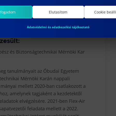
ztató órákat is vállal annak érdekében,
n tudják elsajátítani a tananyagot. 2021-
lfogadom
Elutasítom
Cookie beáll
n az Év oktatójának választotta a Bánki
Adatvédelmi és adatkezelési tájékoztató
zesült:
pész és Biztonságtechnikai Mérnöki Kar
eg tanulmányait az Óbudai Egyetem
technikai Mérnöki Karán nappali
mányai mellett 2020-ban csatlakozott a
z, amelynek tagjaként a kezdetektől
feladatok elvégzésére. 2021-ben Flex-Air
sapatvezetői feladata mellett a 2022.