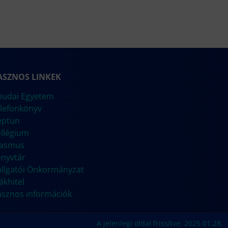
ASZNOS LINKEK
udai Egyetem
lefonkönyv
eptun
llégium
rasmus
nyvtár
llgatói Önkormányzat
ákhitel
sznos információk
A jelenlegi oldal frissítve: 2025.01.28.