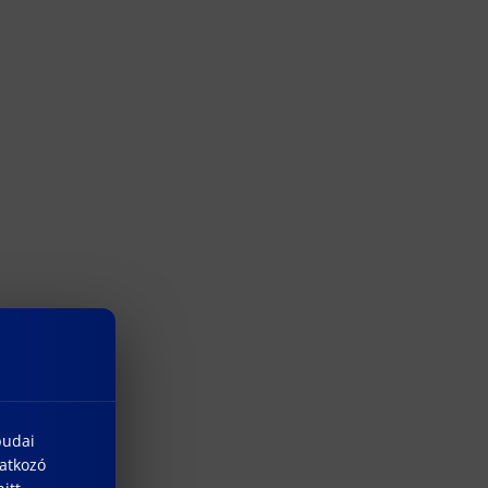
budai
natkozó