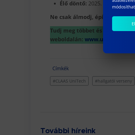
adatkezelés
Élő döntő:
2025. szeptember 
módosíthatj
Ne csak álmodj, építs!
E
Tudj meg többet és jelentkezz 
weboldalán:
www.unitechcomp
Címkék
#CLAAS UniTech
#hallgatói verseny
További híreink