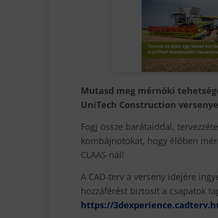
Mutasd meg mérnöki tehetséged
UniTech Construction versenye
Fogj össze barátaiddal, tervezzét
kombájnotokat, hogy élőben mére
CLAAS-nál!
A CAD-terv a verseny idejére ing
hozzáférést biztosít a csapatok ta
https://3dexperience.cadterv.h