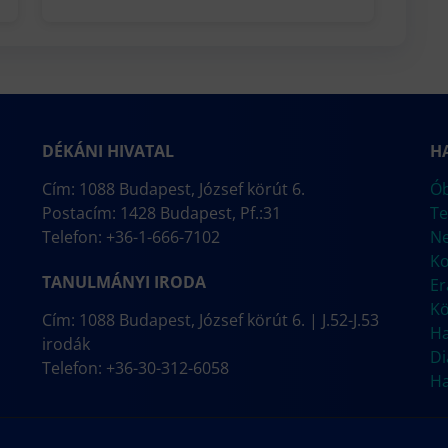
DÉKÁNI HIVATAL
H
Cím: 1088 Budapest, József körút 6.
Ób
Postacím: 1428 Budapest, Pf.:31
Te
Telefon: +36-1-666-7102
N
Ko
TANULMÁNYI IRODA
E
Kö
Cím: 1088 Budapest, József körút 6. | J.52-J.53
Ha
irodák
Di
Telefon: +36-30-312-6058
Ha