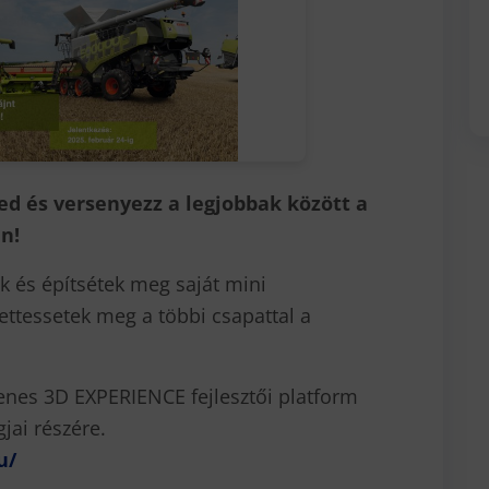
 és versenyezz a legjobbak között a
n!
ek és építsétek meg saját mini
ttessetek meg a többi csapattal a
yenes 3D EXPERIENCE fejlesztői platform
gjai részére.
u/