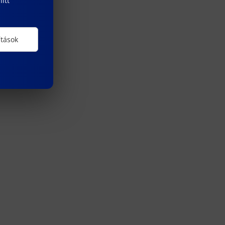
itt
ítások