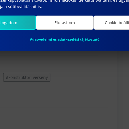
sel kapcsolatban további információkat ide kattintva talál, és ugyan
25.
a a sütibeállításait is.
lfogadom
Elutasítom
Cookie beáll
2-8 fős csapatoddal a verseny
etition.com
Adatvédelmi és adatkezelési tájékoztató
#konstruktőri verseny