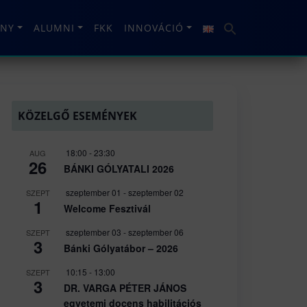
NY
ALUMNI
FKK
INNOVÁCIÓ
KÖZELGŐ ESEMÉNYEK
18:00
-
23:30
AUG
26
BÁNKI GÓLYATALI 2026
szeptember 01
-
szeptember 02
SZEPT
1
Welcome Fesztivál
szeptember 03
-
szeptember 06
SZEPT
3
Bánki Gólyatábor – 2026
10:15
-
13:00
SZEPT
3
DR. VARGA PÉTER JÁNOS
egyetemi docens habilitációs