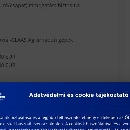
uró/csapat) támogatást biztosít a
 Axiál-CLAAS Agrárnapon gépek
000 EUR
300 EUR
. február 24., 23:59
Adatvédelmi és cookie tájékoztató
5. április 22.
.
terv leadás:
2025. május 8.
saink biztosítása és a legjobb felhasználói élmény érdekében az Ó
kie-kat használ ezen az oldalon. A cookie-k használatával és a vo
-pálya videó):
2025. augusztus 4.