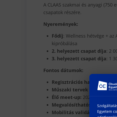
A CLAAS szakmai és anyagi (750 e
csapatok részére.
Nyeremények
:
Fődíj
: Wellness hétvége + az
kipróbálása
2. helyezett csapat díja
: 2 
3. helyezett csapat díja
: 1 
Fontos dátumok:
Regisztrációs határidő
: 2025
Műszaki tervek leadása:
202
Élő meet-up:
2025. április 29
Megvalósíthatósági projekt
Szolgáltatá
Egyetem coo
Mobilitás validáció (szlalom