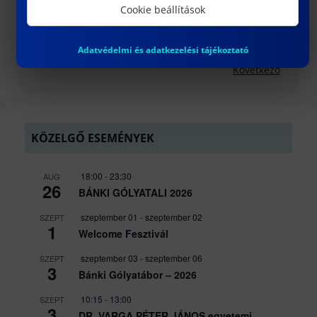
LEVIATHAN SOLUTIONS
Cookie beállítások
február 13, 2023
Adatvédelmi és adatkezelési tájékoztató
Következő
KÖZELGŐ ESEMÉNYEK
18:00
-
23:30
AUG
26
BÁNKI GÓLYATALI 2026
szeptember 01
-
szeptember 02
SZEPT
1
Welcome Fesztivál
szeptember 03
-
szeptember 06
SZEPT
3
Bánki Gólyatábor – 2026
10:15
-
13:00
SZEPT
3
DR. VARGA PÉTER JÁNOS egyetemi