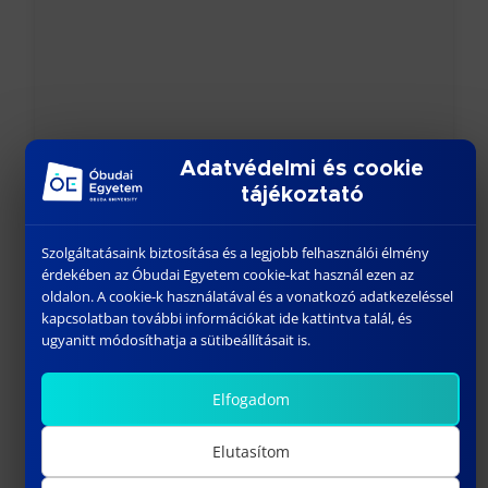
Adatvédelmi és cookie
PÁLYÁZATI FELHÍVÁSOK
tájékoztató
február 7, 2023
Szolgáltatásaink biztosítása és a legjobb felhasználói élmény
Előző
érdekében az Óbudai Egyetem cookie-kat használ ezen az
oldalon. A cookie-k használatával és a vonatkozó adatkezeléssel
kapcsolatban további információkat ide kattintva talál, és
ugyanitt módosíthatja a sütibeállításait is.
Elfogadom
Elutasítom
BIZTONSÁGTECHNIKAI MÉRNÖK GYAKORNOK –