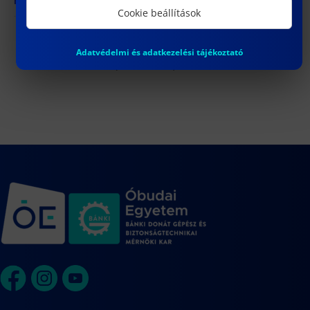
Cookie beállítások
7th International Conference on Central
ESB Mérnöki
Szimpózium a
Adatvédelmi és adatkezelési tájékoztató
European Critical Infrastructure Protection
Bánkin 2025
(ICCECIP 2025)