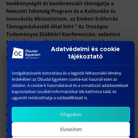
tevékenységét és konferenciáit támogatja a
Nemzeti Tehetség Program és a Kulturális és
Innovációs Minisztérium, az Emberi Erőforrás
Támogatáskezelő által kiírt ” Az Országos
Tudományos Diákköri Konferencián, valamint
tudományos műhelyein való részvétel és a
Adatvédelmi és cookie
lebonyolítási feladatok ellátása” című pályázata
tájékoztató
(NTP-HHTDK-25).
Szolgáltatásaink biztosítása és a legjobb felhasználói élmény
érdekében az Óbudai Egyetem cookie-kat használ ezen az
Hozzáadom a naptáramhoz
oldalon. A cookie-k használatával és a vonatkozó adatkezeléssel
kapcsolatban további információkat ide kattintva talál, és
ugyanitt módosíthatja a sütibeállításait is.
RÉSZLETEK
Elfogadom
Dátum:
2025/11/12
Elutasítom
Honlap:
https://tdk.bgk.uni-obuda.hu