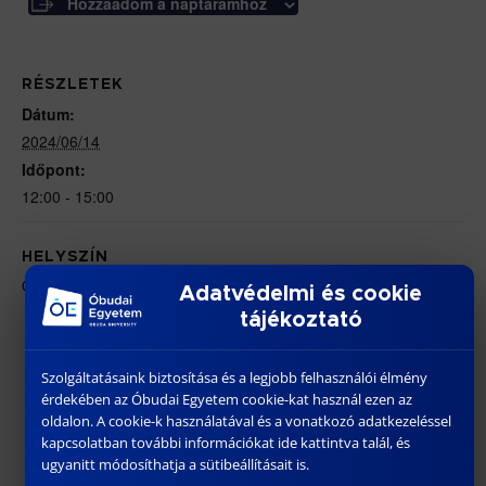
Hozzáadom a naptáramhoz
RÉSZLETEK
Dátum:
2024/06/14
Időpont:
12:00 - 15:00
HELYSZÍN
ÓE BGK – 1081 Budapest, Népszínház utca 8.
Adatvédelmi és cookie
tájékoztató
Dr. Daruka Norbert
Szabó Zsolt Mihály doktori
értekezésének nyilvános vitája
habilitációs eljárása
Szolgáltatásaink biztosítása és a legjobb felhasználói élmény
érdekében az Óbudai Egyetem cookie-kat használ ezen az
oldalon. A cookie-k használatával és a vonatkozó adatkezeléssel
kapcsolatban további információkat ide kattintva talál, és
ugyanitt módosíthatja a sütibeállításait is.