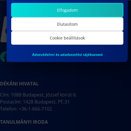
Elfogadom
Elutasítom
Cookie beállítások
Adatvédelmi és adatkezelési tájékoztató
DÉKÁNI HIVATAL
Cím: 1088 Budapest, József körút 6.
Postacím: 1428 Budapest, Pf.:31
Telefon: +36-1-666-7102
TANULMÁNYI IRODA