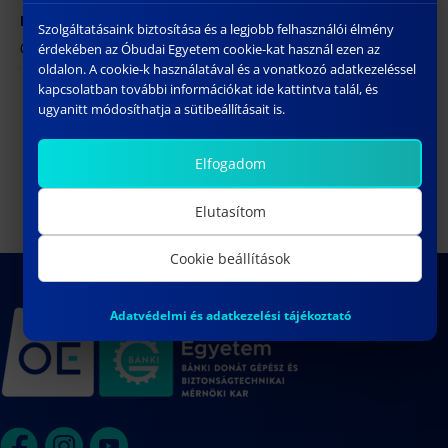
HELYSZÍN
Szolgáltatásaink biztosítása és a legjobb felhasználói élmény
ÓE BGK – 1081 Budapest, Népszínház utca 8.
érdekében az Óbudai Egyetem cookie-kat használ ezen az
oldalon. A cookie-k használatával és a vonatkozó adatkezeléssel
kapcsolatban további információkat ide kattintva talál, és
Diplomaátadó Ünnepség /
Berek László doktori
ugyanitt módosíthatja a sütibeállításait is.
értekezésének nyilvános
Graduation Ceremony (Bsc & MSc)
vitája
Elfogadom
Elutasítom
Cookie beállítások
Adatvédelmi és adatkezelési tájékoztató