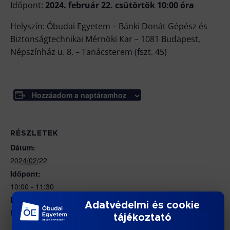
Időpont:
2024. február 22. csütörtök 10:00 óra
Helyszín: Óbudai Egyetem – Bánki Donát Gépész és
Biztonságtechnikai Mérnöki Kar – 1081 Budapest,
Népszínház u. 8. – Tanácsterem (fszt. 45)
Hozzáadom a naptáramhoz
RÉSZLETEK
Dátum:
2024/02/22
Időpont:
10:00 - 11:30
Honlap:
Adatvédelmi és cookie
https://bdi.uni-obuda.hu/doktori-cselekmenyek/
tájékoztató