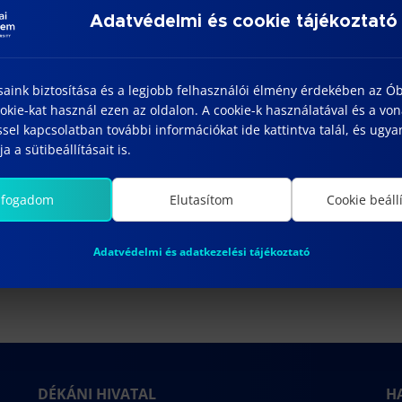
Adatvédelmi és cookie tájékoztató
ÉSZLETEK
HELYSZÍN
saink biztosítása és a legjobb felhasználói élmény érdekében az Ó
Lurdy Konferencia- és
tum:
kie-kat használ ezen az oldalon. A cookie-k használatával és a vo
Rendezvényközpont 1097
23/02/17
sel kapcsolatban további információkat ide kattintva talál, és ugyan
Budapest, Könyves
őpont:
a a sütibeállításait is.
Kálmán krt. 12-14.
:00 - 17:00
lfogadom
Elutasítom
Cookie beáll
Adatvédelmi és adatkezelési tájékoztató
DÉKÁNI HIVATAL
H