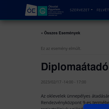
SZERVEZET
FELVÉ
« Összes Események
Ez az esemény elmúlt.
Diplomaátad
2023/02/17 -14:00
-
17:00
Az oklevelek ünnepélyes átadásár
Rendezvényközpont 9-es termében
regisztrálniuk szükséges a Neptu