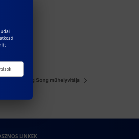
budai
natkozó
itt
ítások
Yang Song műhelyvitája
ASZNOS LINKEK