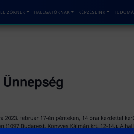
TELIZŐKNEK
HALLGATÓKNAK
KÉPZÉSEINK
TUDOMÁ
ó Ünnepség
a 2023. február 17-én pénteken, 14 órai kezdettel ker
 (1097 Budapest, Könyves Kálmán krt. 12-14.). A hal
n üzenetben kapott regisztrációs űrlapon.