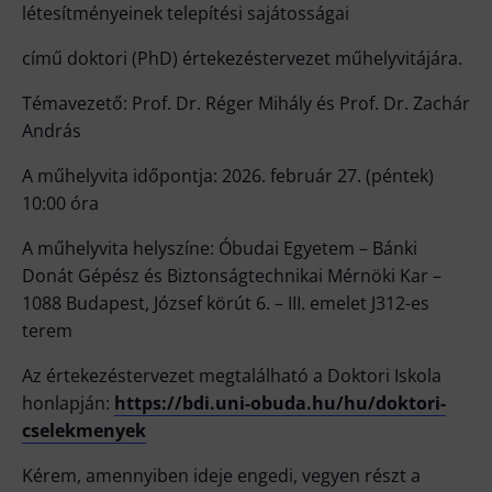
létesítményeinek telepítési sajátosságai
című doktori (PhD) értekezéstervezet műhelyvitájára.
Témavezető: Prof. Dr. Réger Mihály és Prof. Dr. Zachár
András
A műhelyvita időpontja: 2026. február 27. (péntek)
10:00 óra
A műhelyvita helyszíne: Óbudai Egyetem – Bánki
Donát Gépész és Biztonságtechnikai Mérnöki Kar –
1088 Budapest, József körút 6. – III. emelet J312-es
terem
Az értekezéstervezet megtalálható a Doktori Iskola
honlapján:
https://bdi.uni-obuda.hu/hu/doktori-
cselekmenyek
Kérem, amennyiben ideje engedi, vegyen részt a