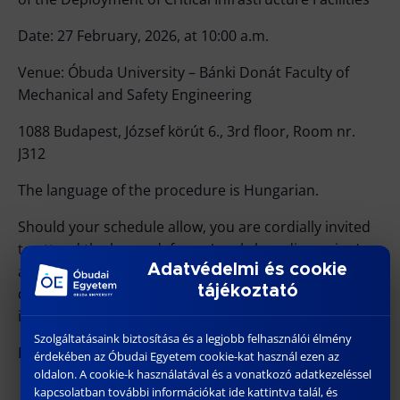
Date: 27 February, 2026, at 10:00 a.m.
Venue: Óbuda University – Bánki Donát Faculty of
Mechanical and Safety Engineering
1088 Budapest, József körút 6., 3rd floor, Room nr.
J312
The language of the procedure is Hungarian.
Should your schedule allow, you are cordially invited
to attend the home defense (workshop discussion)
Adatvédelmi és cookie
and to support the candidate in the completion of the
tájékoztató
dissertation through your valuable comments and
insights.
Szolgáltatásaink biztosítása és a legjobb felhasználói élmény
Budapest, 10 February 2026
érdekében az Óbudai Egyetem cookie-kat használ ezen az
oldalon. A cookie-k használatával és a vonatkozó adatkezeléssel
kapcsolatban további információkat ide kattintva talál, és