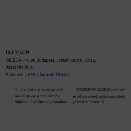
HELYSZÍN
ÓE BGK – 1088 Budapest, József körút 6. J.312.
József körút 6.
Budapest
,
1088
+ Google Térkép
MESZLÉNYI GYÖRGY doktori
VERŐNÉ DR. WOJTASZEK
MALGORZATA habilitációs
értekezésének nyilvános vitája
eljárása | habilitation procedure
| Public Defense