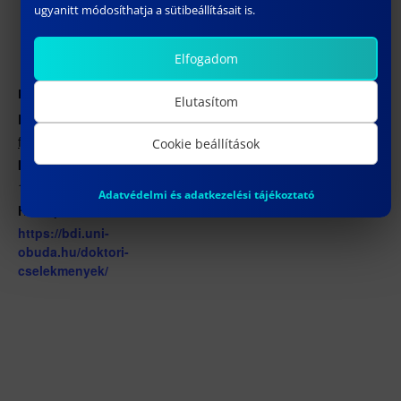
ugyanitt módosíthatja a sütibeállításait is.
Hozzáadom a naptáramhoz
Elfogadom
RÉSZLETEK
SZERVEZŐ
Elutasítom
BDI
Dátum:
Tekintse meg a Szervező
február 27
Cookie beállítások
weboldalát
Időpont:
10:00 - 12:00
Adatvédelmi és adatkezelési tájékoztató
Honlap:
https://bdi.uni-
obuda.hu/doktori-
cselekmenyek/