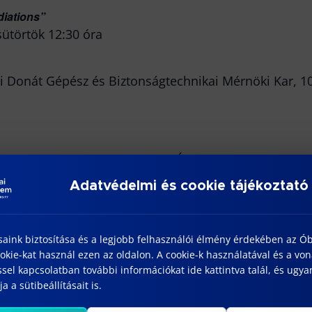
ions”
sütörtök 12:30 óra
 Donát Gépész és Biztonságtechnikai Mérnöki Kar, 1088
Lajos professor emeritus, ÓE
Adatvédelmi és cookie tájékoztató
ános egyetemi tanár; ÓE
nár; külső – ELTE
saink biztosítása és a legjobb felhasználói élmény érdekében az Ó
kie-kat használ ezen az oldalon. A cookie-k használatával és a vo
professor emeritus, ÓE
sel kapcsolatban további információkat ide kattintva talál, és ugyan
 Eszter egyetemi docens, ÓE
a a sütibeállításait is.
etemi tanár; külső – NKE