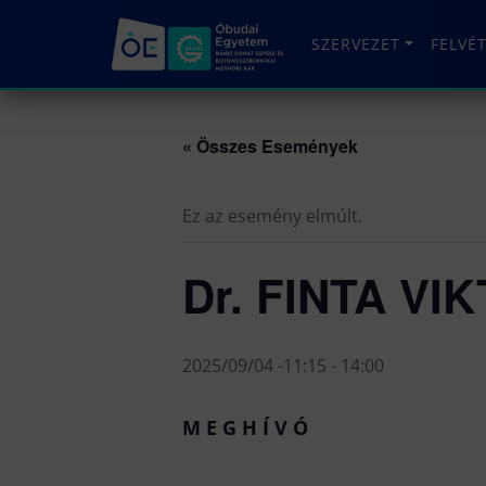
SZERVEZET
FELVÉ
« Összes Események
Ez az esemény elmúlt.
Dr. FINTA VIK
2025/09/04 -11:15
-
14:00
M E G H Í V Ó
habilitáci