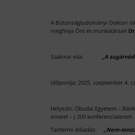
A Biztonságtudományi Doktori Isk
meghívja Önt és munkatársait
Dr
Szakmai vita:
„A sugárvéd
időpontja: 2025. szeptember 4. c
Helyszín: Óbudai Egyetem – Bánki
emelet – J 200 konferenciaterem
Tantermi előadás:
„Nem-ionizá