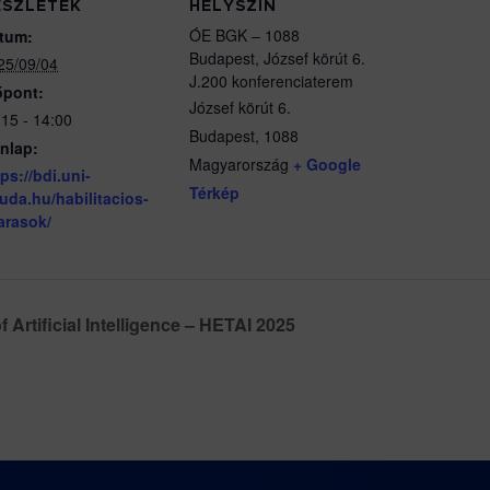
ÉSZLETEK
HELYSZÍN
ÓE BGK – 1088
tum:
Budapest, József körút 6.
25/09/04
J.200 konferenciaterem
őpont:
József körút 6.
:15 - 14:00
Budapest
,
1088
nlap:
Magyarország
+ Google
tps://bdi.uni-
Térkép
uda.hu/habilitacios-
jarasok/
 Artificial Intelligence – HETAI 2025