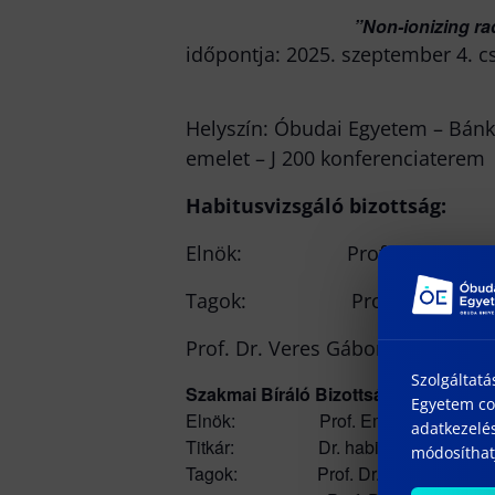
”Non-ionizing radiat
időpontja: 2025. szeptember 4. c
Helyszín: Óbudai Egyetem – Bánki
emelet – J 200 konferenciaterem
Habitusvizsgáló bizottság:
Elnök: Prof. Em. Dr. Berek 
Tagok: Prof. Dr. Besenyő J
Prof. Dr. Veres Gábor egyetemi ta
Szolgáltatá
Szakmai Bíráló Bizottság
Egyetem coo
Elnök: Prof. Em. Dr. Berek Lajos 
adatkezelés
Titkár: Dr. habil. Horváth-Kálmán
módosíthatj
Tagok: Prof. Dr. Berek Tamás egy