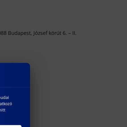
 Budapest, József körút 6. – II.
budai
natkozó
itt