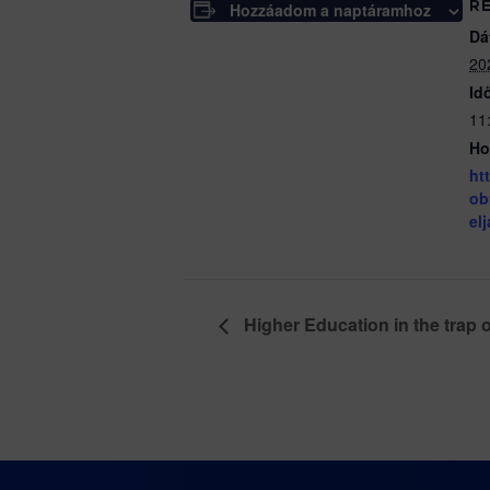
Hozzáadom a naptáramhoz
R
Dá
20
Id
11
Ho
ht
ob
el
Higher Education in the trap of