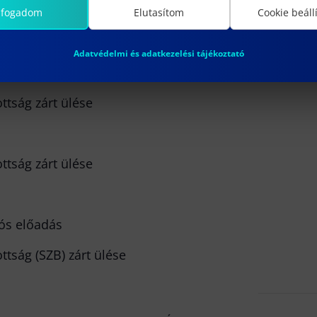
yetemi tanár; NKE
lfogadom
Elutasítom
Cookie beáll
yetemi tanár; ÓE
mi tanár; külső – ELTE
Adatvédelmi és adatkezelési tájékoztató
ttság zárt ülése
ttság zárt ülése
iós előadás
ttság (SZB) zárt ülése