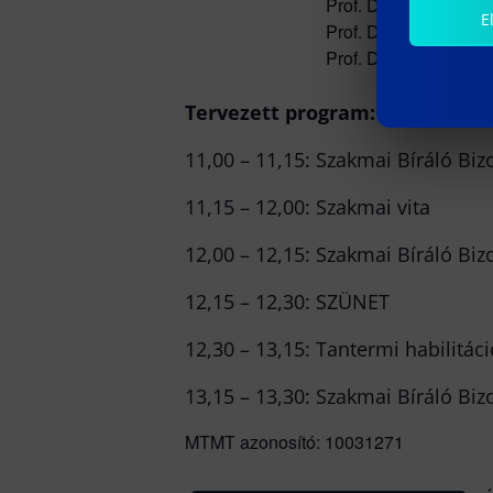
Prof. Dr. Restás Ágoston eg
E
Prof. Dr. Besenyő János eg
Prof. Dr. Veres Gábor egyete
Tervezett program:
11,00 – 11,15: Szakmai Bíráló Bizo
11,15 – 12,00: Szakmai vita
12,00 – 12,15: Szakmai Bíráló Bizo
12,15 – 12,30: SZÜNET
12,30 – 13,15: Tantermi habilitác
13,15 – 13,30: Szakmai Bíráló Bizo
MTMT azonosító: 10031271