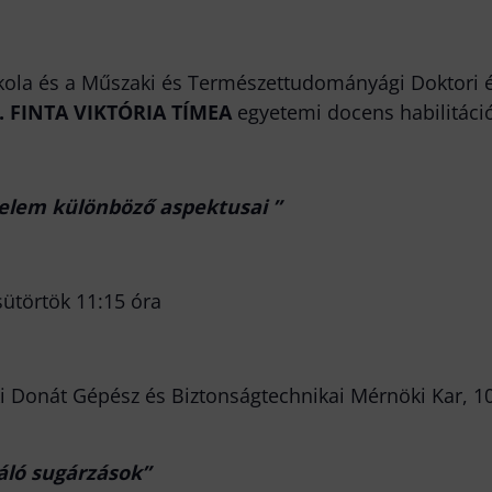
ola és a Műszaki és Természettudományági Doktori és 
. FINTA VIKTÓRIA TÍMEA
egyetemi docens habilitáció
elem különböző aspektusai ”
sütörtök 11:15 óra
 Donát Gépész és Biztonságtechnikai Mérnöki Kar, 1088
ló sugárzások”