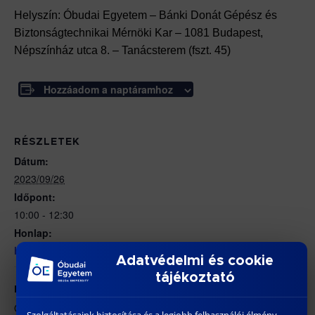
Helyszín: Óbudai Egyetem – Bánki Donát Gépész és
Biztonságtechnikai Mérnöki Kar – 1081 Budapest,
Népszínház utca 8. – Tanácsterem (fszt. 45)
Hozzáadom a naptáramhoz
RÉSZLETEK
Dátum:
2023/09/26
Időpont:
10:00 - 12:30
Honlap:
https://bdi.uni-obuda.hu/doktori-cselekmenyek/
Adatvédelmi és cookie
tájékoztató
HELYSZÍN
ÓE BGK – 1081 Budapest, Népszínház utca 8.
Szolgáltatásaink biztosítása és a legjobb felhasználói élmény