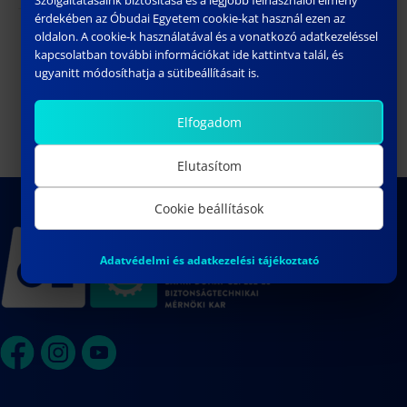
érdekében az Óbudai Egyetem cookie-kat használ ezen az
Kutatók Éjszakája a Bánkin /
oldalon. A cookie-k használatával és a vonatkozó adatkezeléssel
Nagy-Kovács Zsuzsanna
kapcsolatban további információkat ide kattintva talál, és
Researcher’s Night at Bánki
doktori értekezésének nyilvános
ugyanitt módosíthatja a sütibeállításait is.
vitája
Elfogadom
Elutasítom
Cookie beállítások
Adatvédelmi és adatkezelési tájékoztató