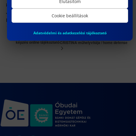
Elutasítom
konferenciaterem
József körút 6.
Cookie beállítások
Budapest
,
1088
Magyarország
+ Google Térkép
Adatvédelmi és adatkezelési tájékoztató
ERAZO CHAMORRO VANESSA
PLC szakmérnök
képzés online tájékoztató
CRISTINA műhelyvitája / home defense