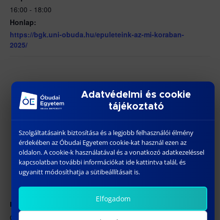
16:00 - 18:00
Honlap:
https://bgk.uni-obuda.hu/epuleteink-az-mi-koraban-
2025/
Adatvédelmi és cookie
tájékoztató
Szolgáltatásaink biztosítása és a legjobb felhasználói élmény
érdekében az Óbudai Egyetem cookie-kat használ ezen az
oldalon. A cookie-k használatával és a vonatkozó adatkezeléssel
kapcsolatban további információkat ide kattintva talál, és
ugyanitt módosíthatja a sütibeállításait is.
Elfogadom
HELYSZÍN
ÓE BGK – 1088 Budapest, József körút 6. J.200