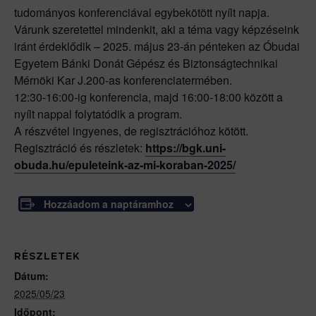
tudományos konferenciával egybekötött nyílt napja.
Várunk szeretettel mindenkit, aki a téma vagy képzéseink
iránt érdeklődik – 2025. május 23-án pénteken az Óbudai
Egyetem Bánki Donát Gépész és Biztonságtechnikai
Mérnöki Kar J.200-as konferenciatermében.
12:30-16:00-ig konferencia, majd 16:00-18:00 között a
nyílt nappal folytatódik a program.
A részvétel ingyenes, de regisztrációhoz kötött.
Regisztráció és részletek:
https://bgk.uni-
obuda.hu/epuleteink-az-mi-koraban-2025/
Hozzáadom a naptáramhoz
RÉSZLETEK
Dátum:
2025/05/23
Időpont: