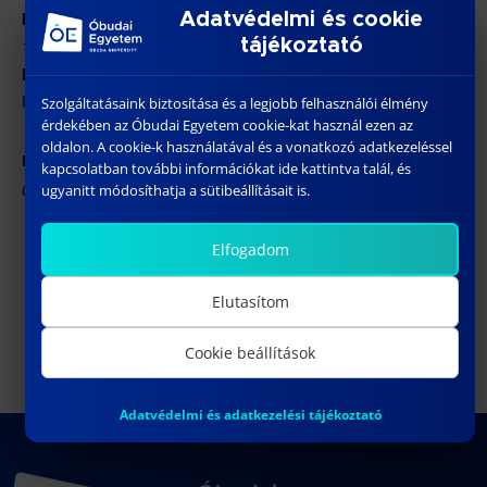
Időpont:
Adatvédelmi és cookie
tájékoztató
14:00 - 17:00
Honlap:
http://ergodesigner.eu
Szolgáltatásaink biztosítása és a legjobb felhasználói élmény
érdekében az Óbudai Egyetem cookie-kat használ ezen az
oldalon. A cookie-k használatával és a vonatkozó adatkezeléssel
HELYSZÍN
kapcsolatban további információkat ide kattintva talál, és
ÓE BGK – 1081 Budapest, Népszínház utca 8.
ugyanitt módosíthatja a sütibeállításait is.
Dr. Fürstner Igor egyetemi
Tréning II. (Gépész,
Elfogadom
docens habilitációs eljárása
Energetika első évesek) (20
pont)
Elutasítom
Cookie beállítások
Adatvédelmi és adatkezelési tájékoztató