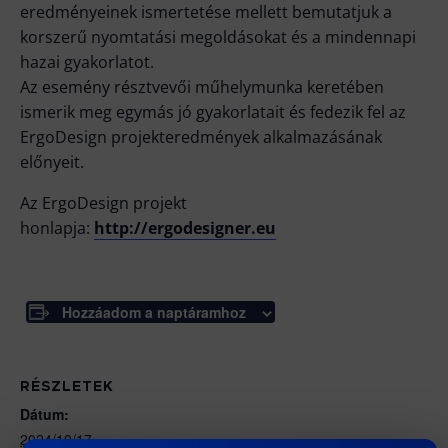
eredményeinek ismertetése mellett bemutatjuk a
korszerű nyomtatási megoldásokat és a mindennapi
hazai gyakorlatot.
Az esemény résztvevői műhelymunka keretében
ismerik meg egymás jó gyakorlatait és fedezik fel az
ErgoDesign projekteredmények alkalmazásának
előnyeit.
Az ErgoDesign projekt
honlapja:
http://ergodesigner.eu
Hozzáadom a naptáramhoz
RÉSZLETEK
Dátum:
2024/10/17