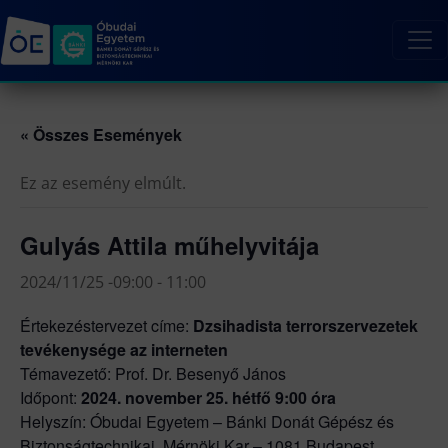
« Összes Események
Ez az esemény elmúlt.
Gulyás Attila műhelyvitája
2024/11/25 -09:00
-
11:00
Értekezéstervezet címe:
Dzsihadista terrorszervezetek
tevékenysége az interneten
Témavezető: Prof. Dr. Besenyő János
Időpont:
2024. november 25. hétfő 9:00 óra
Helyszín: Óbudai Egyetem – Bánki Donát Gépész és
Biztonságtechnikai Mérnöki Kar – 1081 Budapest,