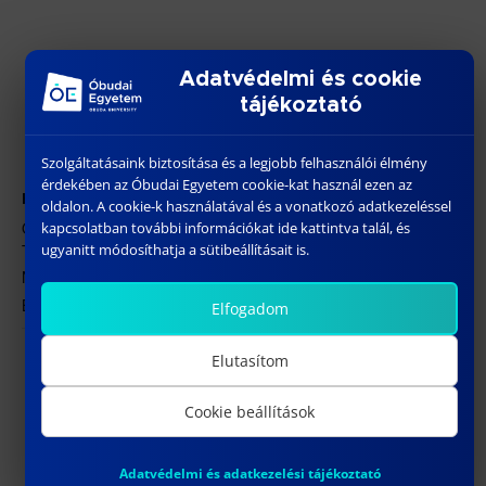
Adatvédelmi és cookie
tájékoztató
Szolgáltatásaink biztosítása és a legjobb felhasználói élmény
érdekében az Óbudai Egyetem cookie-kat használ ezen az
HELYSZÍN
oldalon. A cookie-k használatával és a vonatkozó adatkezeléssel
ÓE BGK – 1081 Budapest, Népszínház utca 8. Fszt. 45.
kapcsolatban további információkat ide kattintva talál, és
ugyanitt módosíthatja a sütibeállításait is.
Tanácsterem
Népszínház utca 8.
Budapest
,
1081
Magyarország
+ Google Térkép
Elfogadom
Elutasítom
Matematika felzárkóztató (BT,
Szilvay Kornél
Kiber, Mecha első éveseknek)
Tűzvédelmi Konferencia
2024
Cookie beállítások
Adatvédelmi és adatkezelési tájékoztató