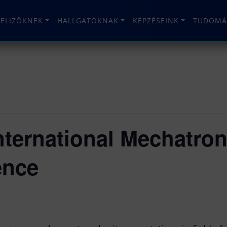
TELIZŐKNEK
HALLGATÓKNAK
KÉPZÉSEINK
TUDOMÁ
ternational Mechatron
ence