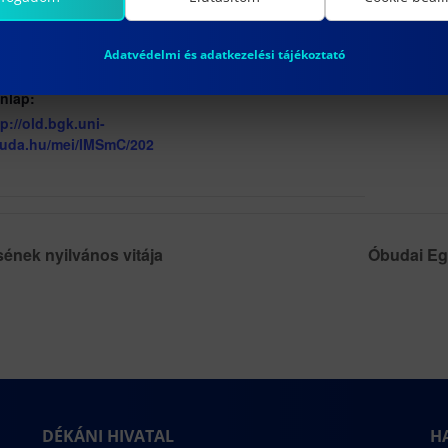
ÉSZLETEK
HELYSZÍN
ÓE BGK – 1081 Budapest,
tum:
Adatvédelmi és adatkezelési tájékoztató
Népszínház utca 8.
23/12/19
nlap:
tp://old.bgk.uni-
uda.hu/mei/IMSmC/202
sének nyilvános vitája
Óbudai Eg
DÉKÁNI HIVATAL
H