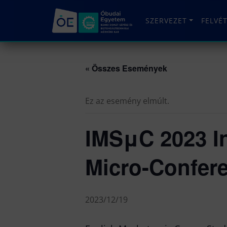
SZERVEZET
FELVÉ
« Összes Események
Ez az esemény elmúlt.
IMSμC 2023 In
Micro-Confer
2023/12/19