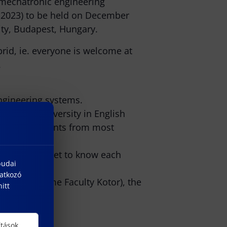
 mechatronic engineering
 2023) to be held on December
ity, Budapest, Hungary.
brid, ie. everyone is welcome at
.
engineering systems.
of Óbuda University in English
osed of students from most
ineering, to get to know each
budai
natkozó
tor – Maritime Faculty Kotor), the
itt
ítások