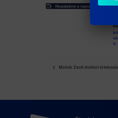
Hozzáadom a naptáramhoz
R
Dá
20
Ho
ht
ob
3/
Molnár Zsolt doktori értekezé