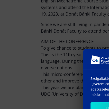
English Mechatronic Course Stude
systems and attend the Internat
19, 2023, at Donát Bánki Faculty
Since we are still living in pand
Bánki Donát Faculty to attend pers
AIM OF THE CONFERENCE
To give chance to students to pre
This is the 11th year from starti
language. During these 11 years 
diverse nations.
This micro-conference gives great
Szolgáltatá
other and improve their engineeri
Egyetem coo
This year we are planning to crea
adatkezelés
UDG (University of Donja Gorica)
módosíthatj
E