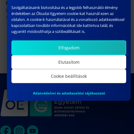
Honlap:
Szolgáltatásaink biztosítása és a legjobb felhasználói élmény
https://pneumobil.hu/inno
érdekében az Óbudai Egyetem cookie-kat használ ezen az
vetas_2023
oldalon. A cookie-k használatával és a vonatkozó adatkezeléssel
kapcsolatban további információkat ide kattintva talál, és
ugyanitt módosíthatja a sütibeállításait is.
Sinan Kocak doktori értekezésének
PLC szakmérnök
képzés nyílt nap
nyilvános vitája
Elfogadom
Elutasítom
Cookie beállítások
Adatvédelmi és adatkezelési tájékoztató