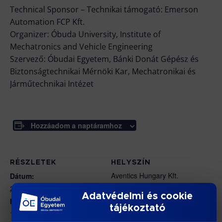
Technical Sponsor – Technikai támogató: Emerson
Automation FCP Kft.
Organizer: Óbuda University, Institute of
Mechatronics and Vehicle Engineering
Szervező: Óbudai Egyetem, Bánki Donát Gépész és
Biztonságtechnikai Mérnöki Kar, Mechatronikai és
Járműtechnikai Intézet
Hozzáadom a naptáramhoz
RÉSZLETEK
HELYSZÍN
Aventics Hungary Kft.
Dátum:
Bánki Donát utca 3.
2023/04/27
Adatvédelmi és cookie
Eger
,
Heves
3300
Időpont:
tájékoztató
Magyarország
10:00 - 17:00