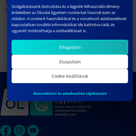
HELYSZÍN
Szolgáltatásaink biztosítása és a legjobb felhasználói élmény
ÓE BGK – 1081 Budapest, Népszínház utca 8.
érdekében az Óbudai Egyetem cookie-kat használ ezen az
oldalon. A cookie-k használatával és a vonatkozó adatkezeléssel
kapcsolatban további információkat ide kattintva talál, és
Molnár Zsolt doktori
Horváth Ádám Béla doktori
ugyanitt módosíthatja a sütibeállításait is.
értekezésének nyilvános vitája
értekezésének nyilvános
vitája
Elfogadom
Elutasítom
Cookie beállítások
Adatvédelmi és adatkezelési tájékoztató