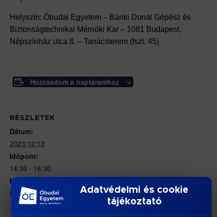
Helyszín: Óbudai Egyetem – Bánki Donát Gépész és
Biztonságtechnikai Mérnöki Kar – 1081 Budapest,
Népszínház utca 8. – Tanácsterem (fszt. 45)
Hozzáadom a naptáramhoz
RÉSZLETEK
Dátum:
2023/12/13
Időpont:
14:30 - 16:30
Honlap:
Adatvédelmi és cookie
https://bdi.uni-obuda.hu/doktori-cselekmenyek/
tájékoztató