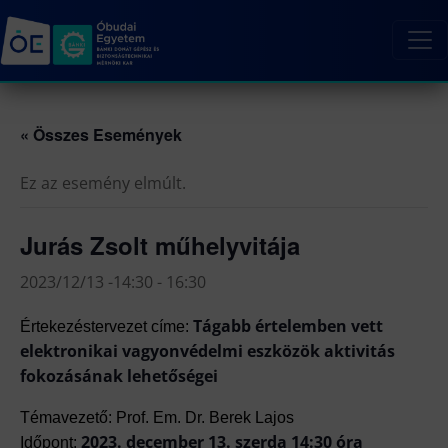
« Összes Események
Ez az esemény elmúlt.
Jurás Zsolt műhelyvitája
2023/12/13 -14:30
-
16:30
Tágabb értelemben vett
Értekezésterve
zet címe:
elektronikai vagyonvédelmi eszközök aktivitás
fokozásának lehetőségei
Témavezető: Prof. Em. Dr. Berek Lajos
2023. december 13. szerda 14:30 óra
Időpont: