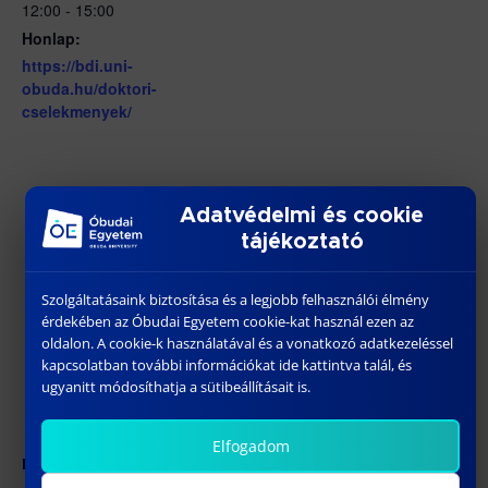
12:00 - 15:00
Honlap:
https://bdi.uni-
obuda.hu/doktori-
cselekmenyek/
Adatvédelmi és cookie
tájékoztató
Szolgáltatásaink biztosítása és a legjobb felhasználói élmény
érdekében az Óbudai Egyetem cookie-kat használ ezen az
oldalon. A cookie-k használatával és a vonatkozó adatkezeléssel
kapcsolatban további információkat ide kattintva talál, és
ugyanitt módosíthatja a sütibeállításait is.
Elfogadom
HELYSZÍN