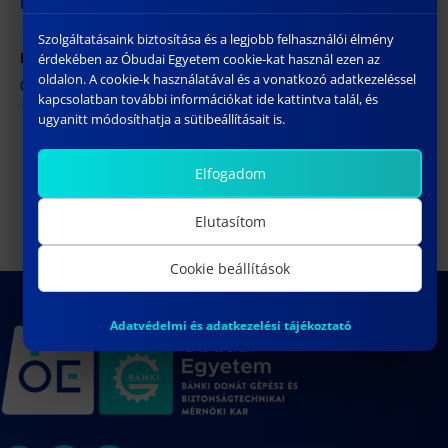
https://bdi.uni-obuda.hu/doktori-cselekmenyek/
Szolgáltatásaink biztosítása és a legjobb felhasználói élmény
érdekében az Óbudai Egyetem cookie-kat használ ezen az
HELYSZÍN
oldalon. A cookie-k használatával és a vonatkozó adatkezeléssel
ÓE BGK – 1081 Budapest, Népszínház utca 8.
kapcsolatban további információkat ide kattintva talál, és
ugyanitt módosíthatja a sütibeállításait is.
Herczeg Márk műhelyvitája
Szűcs Kata Rebeka műhelyvitája
Elfogadom
Elutasítom
Cookie beállítások
Adatvédelmi és adatkezelési tájékoztató