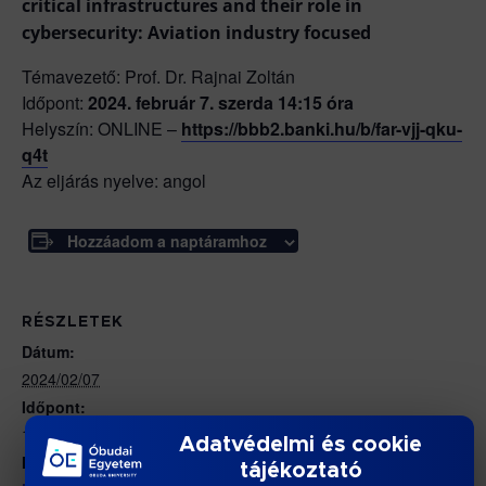
critical infrastructures and their role in
cybersecurity: Aviation industry focused
Témavezető: Prof. Dr. Rajnai Zoltán
Időpont:
2024. február 7. szerda 14:15 óra
Helyszín:
ONLINE –
https://bbb2.banki.hu/b/far-vjj-qku-
q4t
Az eljárás nyelve: angol
Hozzáadom a naptáramhoz
RÉSZLETEK
Dátum:
2024/02/07
Időpont:
14:15 - 16:00
Adatvédelmi és cookie
Honlap:
tájékoztató