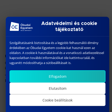
Adatvédelmi és cookie
tájékoztató
Szolgáltatásaink biztosítása és a legjobb felhasználói élmény
érdekében az Óbudai Egyetem cookie-kat használ ezen az
oldalon. A cookie-k használatával és a vonatkozó adatkezeléssel
HELYSZÍN
kapcsolatban további információkat ide kattintva talál, és
ÓE BGK – 1088 Budapest, József körút 6. J.200
ugyanitt módosíthatja a sütibeállításait is.
konferenciaterem
József körút 6.
Elfogadom
Budapest
,
1088
Magyarország
+ Google Térkép
Elutasítom
BODOR KÁROLY BALÁZS
GULYÁS ATTILA doktori
értekezésének nyilvános
doktori értekezésének nyilvános
Cookie beállítások
vitája
vitája