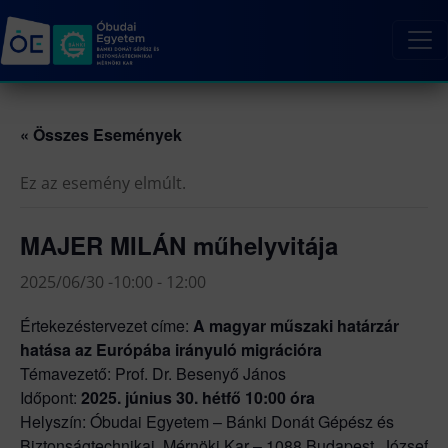
« Összes Események
Ez az esemény elmúlt.
MAJER MILÁN műhelyvitája
2025/06/30 -10:00
-
12:00
Értekezéstervezet címe:
A magyar műszaki határzár
hatása az Európába irányuló migrációra
Témavezető: Prof. Dr. Besenyő János
Időpont:
2025. június 30. hétfő 10:00 óra
Helyszín: Óbudai Egyetem – Bánki Donát Gépész és
Biztonságtechnikai Mérnöki Kar – 1088 Budapest, József