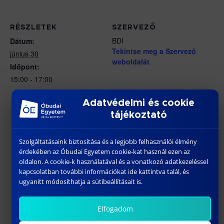
RÉSZLETEK
SZERVEZŐ
BDI
Dátum:
Tekintse meg a Szervező
június 30
weboldalát
Időpont:
15:00 - 17:00
Adatvédelmi és cookie
tájékoztató
Szolgáltatásaink biztosítása és a legjobb felhasználói élmény
érdekében az Óbudai Egyetem cookie-kat használ ezen az
oldalon. A cookie-k használatával és a vonatkozó adatkezeléssel
kapcsolatban további információkat ide kattintva talál, és
ugyanitt módosíthatja a sütibeállításait is.
Elfogadom