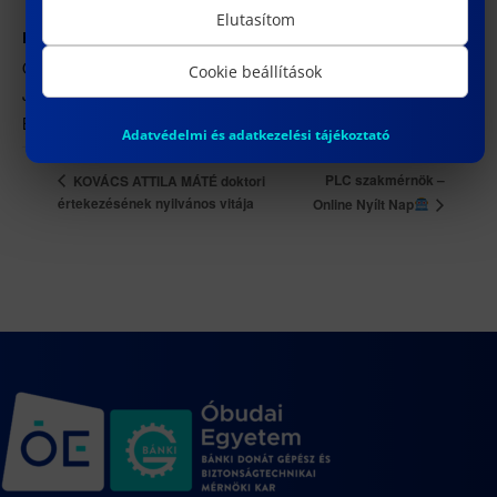
Elutasítom
HELYSZÍN
ÓE BGK – 1088 Budapest, József körút 6. J.312.
Cookie beállítások
József körút 6.
Budapest
,
1088
+ Google Térkép
Adatvédelmi és adatkezelési tájékoztató
PLC szakmérnök –
KOVÁCS ATTILA MÁTÉ doktori
értekezésének nyilvános vitája
Online Nyílt Nap