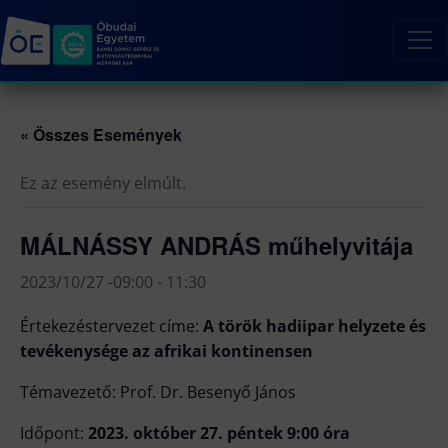
« Összes Események
Ez az esemény elmúlt.
MÁLNÁSSY ANDRÁS műhelyvitája
2023/10/27 -09:00
-
11:30
Értekezéstervezet címe:
A török hadiipar helyzete és
tevékenysége az afrikai kontinensen
Témavezető: Prof. Dr. Besenyő János
Időpont:
2023. október 27. péntek 9:00 óra