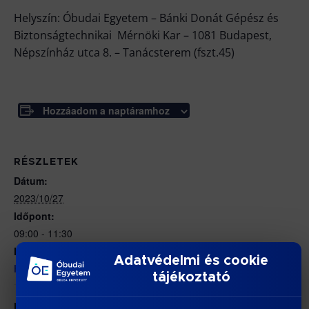
Helyszín: Óbudai Egyetem – Bánki Donát Gépész és
Biztonságtechnikai Mérnöki Kar – 1081 Budapest,
Népszínház utca 8. – Tanácsterem (fszt.45)
Hozzáadom a naptáramhoz
RÉSZLETEK
Dátum:
2023/10/27
Időpont:
09:00 - 11:30
Honlap:
Adatvédelmi és cookie
https://bdi.uni-obuda.hu/doktori-cselekmenyek/
tájékoztató
HELYSZÍN