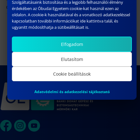
Szolgáltatásaink biztosítása és a legjobb felhasználói élmény
ÓE BGK – 1081 Budapest, Népszínház utca 8.
érdekében az Óbudai Egyetem cookie-kat használ ezen az
oldalon. A cookie-k használatával és a vonatkozó adatkezeléssel
kapcsolatban további információkat ide kattintva talál, és
Nyílt Nap a
YANG SONG doktori értekezésének
ugyanitt módosíthatja a sütibeállításait is.
nyilvános vitája
Bánkin
Elfogadom
Elutasítom
Cookie beállítások
Adatvédelmi és adatkezelési tájékoztató