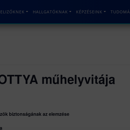
TELIZŐKNEK
HALLGATÓKNAK
KÉPZÉSEINK
TUDOMÁ
TTYA műhelyvitája
zök biztonságának az elemzése
ra