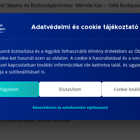
t Gépész és Biztonságtechnikai Mérnöki Kar – 1088 Budapest, J
Adatvédelmi és cookie tájékoztató
ÉSZLETEK
HELYSZÍN
ÓE BGK – 1088
tum:
Budapest, József körút 6.
25/05/07
J.200 konferenciaterem
saink biztosítása és a legjobb felhasználói élmény érdekében az Ó
őpont:
József körút 6.
kie-kat használ ezen az oldalon. A cookie-k használatával és a vo
:30 - 12:00
sel kapcsolatban további információkat ide kattintva talál, és ugyan
Budapest
,
1088
nlap:
a a sütibeállításait is.
Magyarország
+ Google
tps://bdi.uni-
Térkép
uda.hu/doktori-
lfogadom
Elutasítom
Cookie beáll
elekmenyek/
Adatvédelmi és adatkezelési tájékoztató
űhelyvitája / home defense