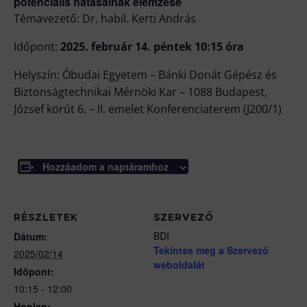
potenciális hatásainak elemzése
Témavezető: Dr. habil. Kerti András
Időpont:
2025. február 14. péntek 10:15 óra
Helyszín: Óbudai Egyetem – Bánki Donát Gépész és
Biztonságtechnikai Mérnöki Kar – 1088 Budapest,
József körút 6. – II. emelet Konferenciaterem (J200/1)
Hozzáadom a naptáramhoz
RÉSZLETEK
SZERVEZŐ
BDI
Dátum:
Tekintse meg a Szervező
2025/02/14
weboldalát
Időpont:
10:15 - 12:00
Honlap: