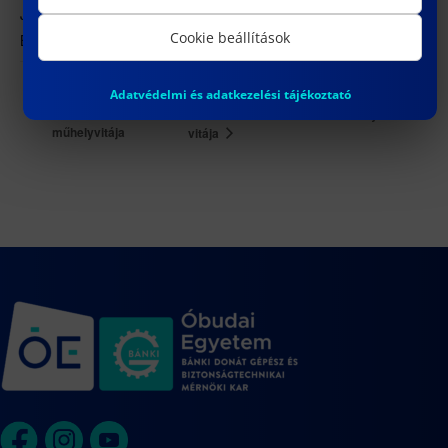
József körút 6.
Cookie beállítások
Budapest
,
1088
Magyarország
+ Google Térkép
Public defense: Milica Sikimić / Milica
Home Defense: Wu
Adatvédelmi és adatkezelési tájékoztató
Yue / Wu Yue
Sikimić doktori értekezésének nyilvános
műhelyvitája
vitája