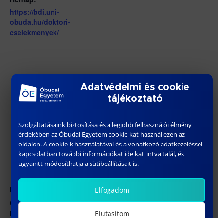
https://bdi.uni-
obuda.hu/doktori-
cselekmenyek/
Adatvédelmi és cookie
tájékoztató
Szolgáltatásaink biztosítása és a legjobb felhasználói élmény
érdekében az Óbudai Egyetem cookie-kat használ ezen az
oldalon. A cookie-k használatával és a vonatkozó adatkezeléssel
kapcsolatban további információkat ide kattintva talál, és
ugyanitt módosíthatja a sütibeállításait is.
Elfogadom
HELYSZÍN
ÓE BGK – 1088 Budapest, József körút 6. J.200
konferenciaterem
Elutasítom