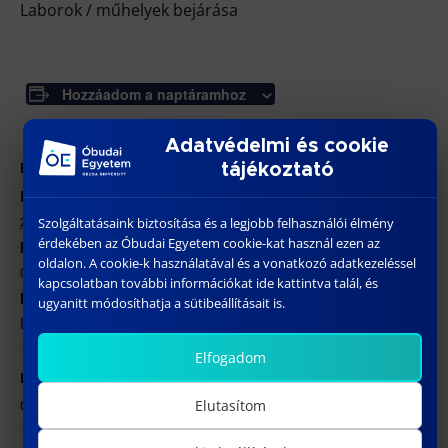
Laborok / műhelyek bejárása
Hozzáadom a naptáramhoz
Adatvédelmi és cookie
tájékoztató
RÉSZLETEK
Dátum:
2023/12/06
Szolgáltatásaink biztosítása és a legjobb felhasználói élmény
érdekében az Óbudai Egyetem cookie-kat használ ezen az
Időpont:
oldalon. A cookie-k használatával és a vonatkozó adatkezeléssel
09:30 - 13:30
kapcsolatban további információkat ide kattintva talál, és
Honlap:
ugyanitt módosíthatja a sütibeállításait is.
https://bgk.uni-obuda.hu/nyilt-napok/
Elfogadom
HELYSZÍN
ÓE BGK – 1081 Budapest, Népszínház utca 8.
Elutasítom