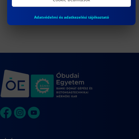
MÓDNÉ TAKÁCS JUDIT doktori
Nyílt Nap a
Bánkin
értekezéstervezetének műhelyvitája | Home
Adatvédelmi és adatkezelési tájékoztató
Defense