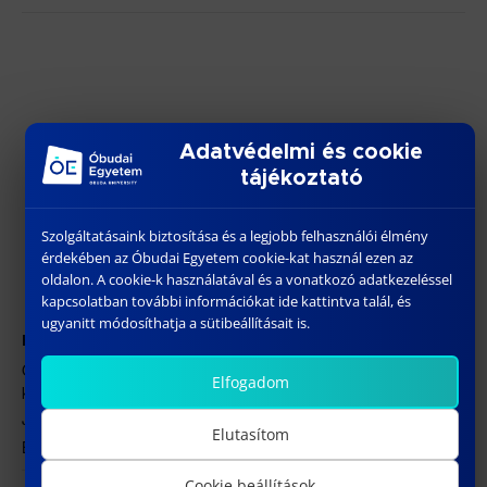
Adatvédelmi és cookie
tájékoztató
Szolgáltatásaink biztosítása és a legjobb felhasználói élmény
érdekében az Óbudai Egyetem cookie-kat használ ezen az
oldalon. A cookie-k használatával és a vonatkozó adatkezeléssel
kapcsolatban további információkat ide kattintva talál, és
ugyanitt módosíthatja a sütibeállításait is.
HELYSZÍN
ÓE BGK – 1088 Budapest, József körút 6. J.200
Elfogadom
konferenciaterem
József körút 6.
Elutasítom
Budapest
,
1088
Magyarország
+ Google Térkép
Cookie beállítások