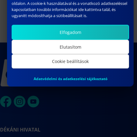
oldalon. A cookie-k használatával és a vonatkozó adatkezeléssel
Nyári Norbert műhelyvitája
Sinkó Gábor műhelyvitája
kapcsolatban további információkat ide kattintva talál, és
ugyanitt módosíthatja a sütibeállításait is.
Elfogadom
Elutasítom
Cookie beállítások
Adatvédelmi és adatkezelési tájékoztató
DÉKÁNI HIVATAL