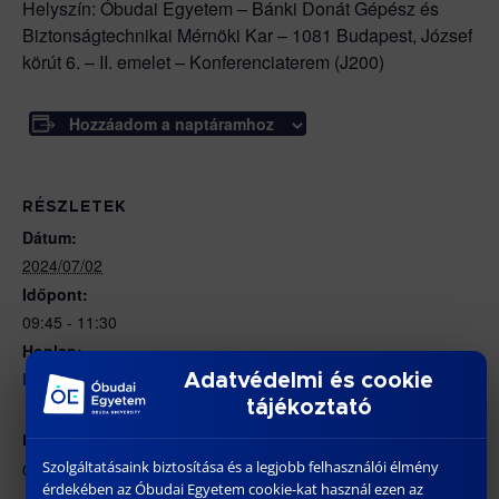
Helyszín: Óbudai Egyetem – Bánki Donát Gépész és
Biztonságtechnikai Mérnöki Kar – 1081 Budapest, József
körút 6. – II. emelet – Konferenciaterem (J200)
Hozzáadom a naptáramhoz
RÉSZLETEK
Dátum:
2024/07/02
Időpont:
09:45 - 11:30
Honlap:
https://bdi.uni-obuda.hu/doktori-cselekmenyek/
Adatvédelmi és cookie
tájékoztató
HELYSZÍN
Szolgáltatásaink biztosítása és a legjobb felhasználói élmény
ÓE BGK – 1081 Budapest, Népszínház utca 8.
érdekében az Óbudai Egyetem cookie-kat használ ezen az