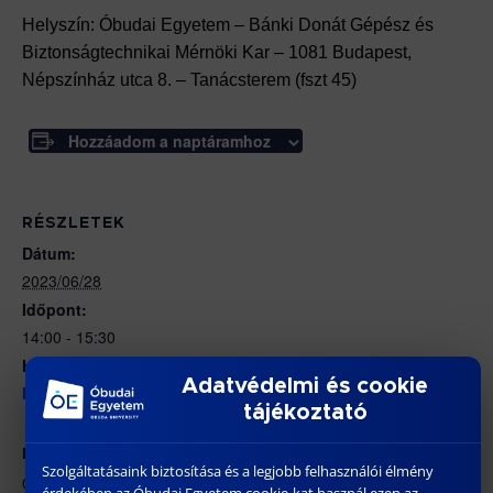
Helyszín: Óbudai Egyetem – Bánki Donát Gépész és
Biztonságtechnikai Mérnöki Kar – 1081 Budapest,
Népszínház utca 8. – Tanácsterem (fszt 45)
Hozzáadom a naptáramhoz
RÉSZLETEK
Dátum:
2023/06/28
Időpont:
14:00 - 15:30
Honlap:
Adatvédelmi és cookie
https://bdi.uni-obuda.hu/doktori-cselekmenyek/
tájékoztató
HELYSZÍN
Szolgáltatásaink biztosítása és a legjobb felhasználói élmény
ÓE BGK – 1081 Budapest, Népszínház utca 8.
érdekében az Óbudai Egyetem cookie-kat használ ezen az