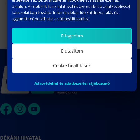
oldalon. A cookie-k használatával és a vonatkozó adatkezeléssel
kapcsolatban további információkat ide kattintva talál, és
WITE 2023
Tóth Levente műhelyvitája
ugyanitt módosíthatja a sütibeállításait is.
Elfogadom
Elutasítom
Cookie beállítások
Adatvédelmi és adatkezelési tájékoztató
DÉKÁNI HIVATAL