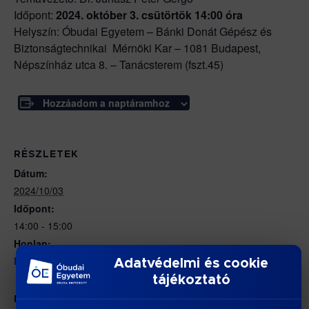
Időpont:
2024. október 3. csütörtök 14:00 óra
Helyszín: Óbudai Egyetem – Bánki Donát Gépész és
Biztonságtechnikai Mérnöki Kar – 1081 Budapest,
Népszínház utca 8. – Tanácsterem (fszt.45)
Hozzáadom a naptáramhoz
RÉSZLETEK
Dátum:
2024/10/03
Időpont:
14:00 - 15:00
Honlap:
https://bdi.uni-obuda.hu/doktori-cselekmenyek/
Adatvédelmi és cookie
tájékoztató
HELYSZÍN