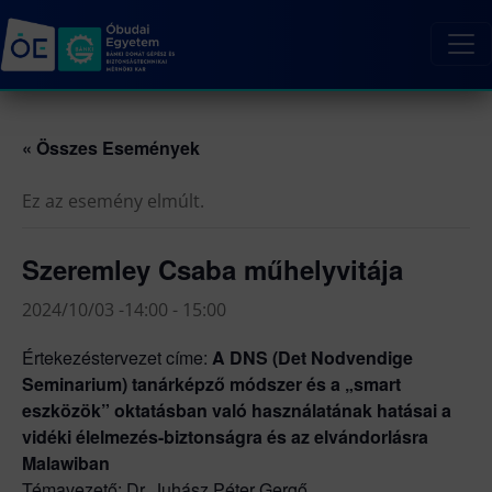
« Összes Események
Ez az esemény elmúlt.
Szeremley Csaba műhelyvitája
2024/10/03 -14:00
-
15:00
Értekezéstervezet címe:
A DNS (Det Nodvendige
Seminarium) tanárképző módszer és a „smart
eszközök” oktatásban való használatának hatásai a
vidéki élelmezés-biztonságra és az elvándorlásra
Malawiban
Témavezető: Dr. Juhász Péter Gergő