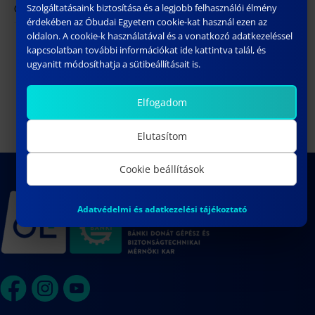
Szolgáltatásaink biztosítása és a legjobb felhasználói élmény
ÓE BGK – 1081 Budapest, Népszínház utca 8.
érdekében az Óbudai Egyetem cookie-kat használ ezen az
oldalon. A cookie-k használatával és a vonatkozó adatkezeléssel
Előadás: Balogh Levente (BT,
Tréning I. (Gépész,
kapcsolatban további információkat ide kattintva talál, és
Energetika első évesek) (20
Kiber, Mecha első évesek) (10 pont)
ugyanitt módosíthatja a sütibeállításait is.
pont)
Elfogadom
Elutasítom
Cookie beállítások
Adatvédelmi és adatkezelési tájékoztató