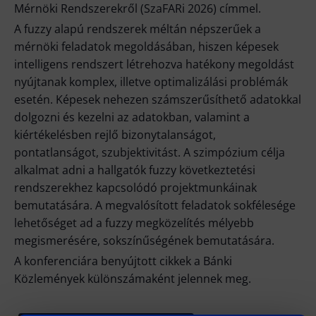
Mérnöki Rendszerekről (SzaFARi 2026) címmel.
A fuzzy alapú rendszerek méltán népszerűek a
mérnöki feladatok megoldásában, hiszen képesek
intelligens rendszert létrehozva hatékony megoldást
nyújtanak komplex, illetve optimalizálási problémák
esetén. Képesek nehezen számszerűsíthető adatokkal
dolgozni és kezelni az adatokban, valamint a
kiértékelésben rejlő bizonytalanságot,
pontatlanságot, szubjektivitást. A szimpózium célja
alkalmat adni a hallgatók fuzzy következtetési
rendszerekhez kapcsolódó projektmunkáinak
bemutatására. A megvalósított feladatok sokfélesége
lehetőséget ad a fuzzy megközelítés mélyebb
megismerésére, sokszínűségének bemutatására.
A konferenciára benyújtott cikkek a Bánki
Közlemények különszámaként jelennek meg.