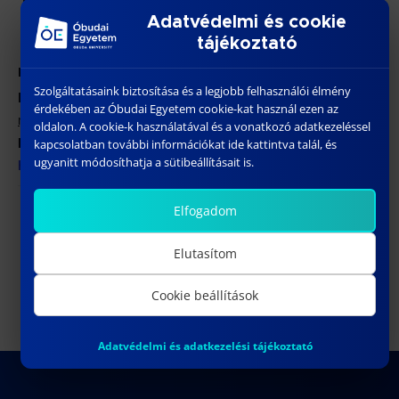
Hozzáadom a naptáramhoz
Adatvédelmi és cookie
tájékoztató
RÉSZLETEK
Szolgáltatásaink biztosítása és a legjobb felhasználói élmény
Dátum:
érdekében az Óbudai Egyetem cookie-kat használ ezen az
május 26
oldalon. A cookie-k használatával és a vonatkozó adatkezeléssel
Honlap:
kapcsolatban további információkat ide kattintva talál, és
ugyanitt módosíthatja a sütibeállításait is.
https://siva.bgk.uni-obuda.hu/SzaFARi/2026/
Elfogadom
KÓS GYÖRGY GERGŐ doktori
Medtech Challenge –
Innoválj az egészségügy
(PhD) értekezéstervezet
jövőjéért!
műhelyvitája
Elutasítom
Cookie beállítások
Adatvédelmi és adatkezelési tájékoztató