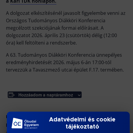
a
Kari TDK honlapon.
A dolgozat elkészítésénél javasolt figyelembe venni az
Országos Tudományos Diákköri Konferencia
megcélzott szekciójának formai előírásait. A
dolgozatot 2026. április 23 (csütörtök) délig (12:00
óra) kell feltölteni a rendszerbe.
A 63. Tudományos Diákköri Konferencia ünnepélyes
eredményhirdetését 2026. május 6-án 17:00-tól
tervezzük a Tavaszmező utcai épület F.17. termében.
Hozzáadom a naptáramhoz
RÉSZLETEK
Adatvédelmi és cookie
Dátum:
tájékoztató
április 29