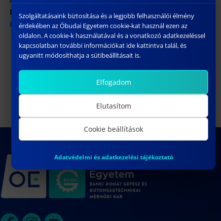
Honlap:
Szolgáltatásaink biztosítása és a legjobb felhasználói élmény
https://tdk.bgk.uni-obuda.hu
érdekében az Óbudai Egyetem cookie-kat használ ezen az
oldalon. A cookie-k használatával és a vonatkozó adatkezeléssel
kapcsolatban további információkat ide kattintva talál, és
ZILAHY DALMA doktori
BORSOS DÖNÍZ doktori (PhD)
ugyanitt módosíthatja a sütibeállításait is.
értekezéstervezetének műhelyvitája |
értekezésének nyilvános
Home Defense
vitája
Elfogadom
Elutasítom
Cookie beállítások
Adatvédelmi és adatkezelési tájékoztató