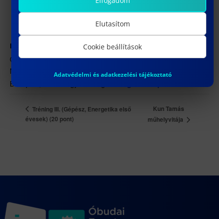
Elfogadom
Elutasítom
Cookie beállítások
HELYSZÍN
ÓE BGK – 1081 Budapest, Népszínház utca 8. N.252. terem
Népszínház utca 8.
Adatvédelmi és adatkezelési tájékoztató
Budapest
,
1081
Magyarország
+ Google Térkép
Kun Tamás
Tréning III. (Gépész, Energetika első
évesek) (20 pont)
műhelyvitája