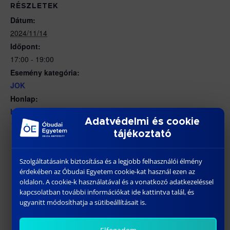
RÉSZLETEK
Dátum:
2024/11/14
Időpont:
17:00 - 19:00
Esemény kategória:
JOK
Honlap:
https://www.facebook.com/events/511914678490256/
Adatvédelmi és cookie
tájékoztató
Szolgáltatásaink biztosítása és a legjobb felhasználói élmény
érdekében az Óbudai Egyetem cookie-kat használ ezen az
oldalon. A cookie-k használatával és a vonatkozó adatkezeléssel
kapcsolatban további információkat ide kattintva talál, és
ugyanitt módosíthatja a sütibeállításait is.