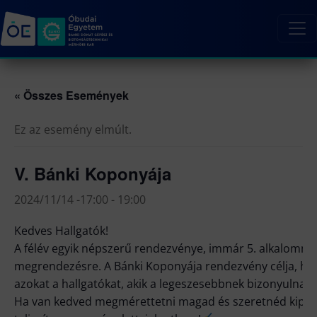
« Összes Események
Ez az esemény elmúlt.
V. Bánki Koponyája
2024/11/14 -17:00
-
19:00
Kedves Hallgatók!
A félév egyik népszerű rendezvénye, immár 5. alkalomma
megrendezésre. A Bánki Koponyája rendezvény célja, ho
azokat a hallgatókat, akik a legeszesebbnek bizonyulnak
Ha van kedved megmérettetni magad és szeretnéd kipró