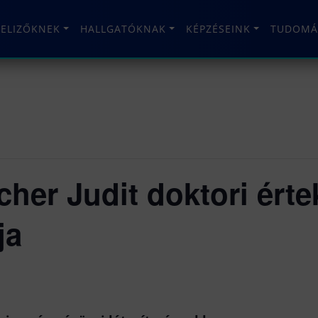
TELIZŐKNEK
HALLGATÓKNAK
KÉPZÉSEINK
TUDOMÁ
her Judit doktori ért
ja