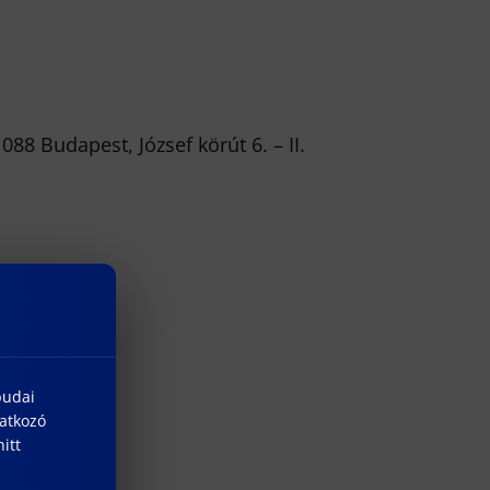
8 Budapest, József körút 6. – II.
budai
natkozó
itt