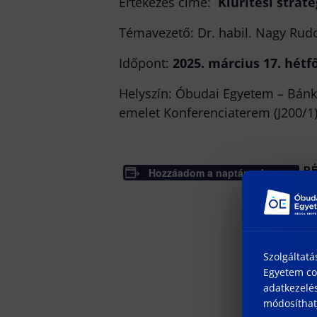
Értekezés címe:
Kiürítési stra
Témavezető: Dr. habil. Nagy Rudo
Időpont:
2025. március 17. hétfő
Helyszín: Óbudai Egyetem – Bánki
emelet Konferenciaterem (J200/1
Hozzáadom a naptáramhoz
R
Dá
20
Id
10
Szolgáltatá
Ho
Egyetem coo
ht
adatkezelés
ob
módosíthatj
cs