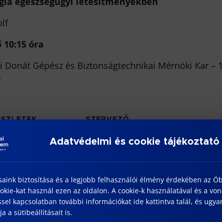
tégia egészségügyi létesítményekben
lf
 10:15 óra
 Donát Gépész és Biztonságtechnikai Mérnöki Kar – 108
)
ÉSZLETEK
SZERVEZŐ
BDI
tum:
Adatvédelmi és cookie tájékoztató
Tekintse meg a Szervező
25/03/17
weboldalát
őpont:
:15 - 12:30
saink biztosítása és a legjobb felhasználói élmény érdekében az Ó
nlap:
kie-kat használ ezen az oldalon. A cookie-k használatával és a vo
tps://bdi.uni-
sel kapcsolatban további információkat ide kattintva talál, és ugyan
uda.hu/doktori-
a a sütibeállításait is.
elekmenyek/