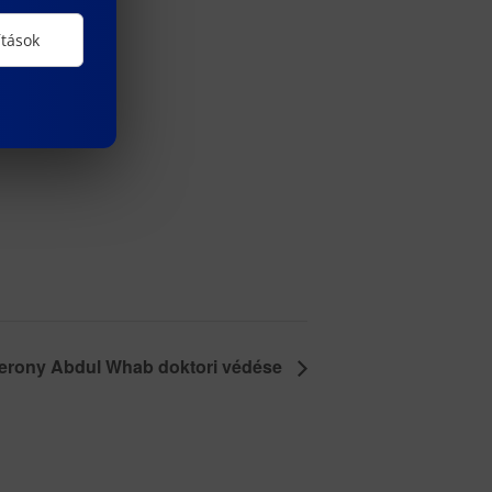
ítások
rony Abdul Whab doktori védése