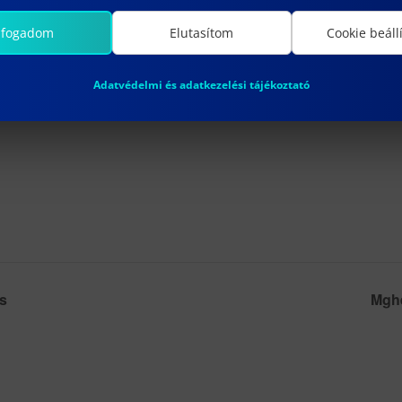
lfogadom
Elutasítom
Cookie beáll
Adatvédelmi és adatkezelési tájékoztató
s
Mghe