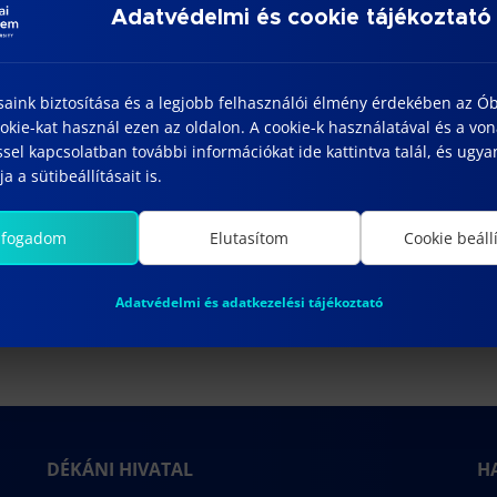
Adatvédelmi és cookie tájékoztató
25/04/10
őpont:
:00 - 23:00
saink biztosítása és a legjobb felhasználói élmény érdekében az Ó
nlap:
kie-kat használ ezen az oldalon. A cookie-k használatával és a vo
tps://www.facebook.c
sel kapcsolatban további információkat ide kattintva talál, és ugyan
/events/11751591273
a a sütibeállításait is.
455
lfogadom
Elutasítom
Cookie beáll
Adatvédelmi és adatkezelési tájékoztató
DÉKÁNI HIVATAL
H