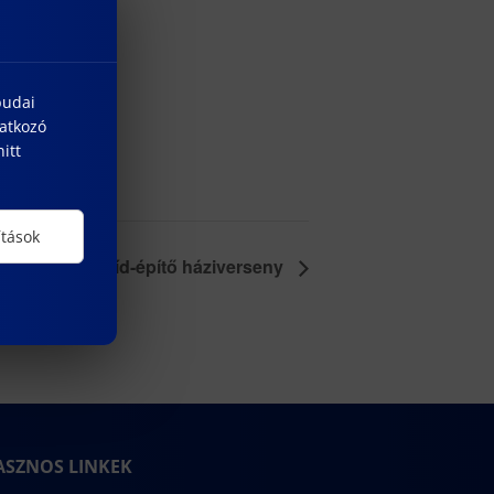
budai
natkozó
itt
ítások
Tésztahíd-építő háziverseny
ASZNOS LINKEK