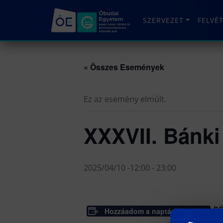
SZERVEZET
FELVÉ
« Összes Események
Ez az esemény elmúlt.
XXXVII. Bánk
2025/04/10 -12:00
-
23:00
Hozzáadom a naptáramhoz
R
Dá