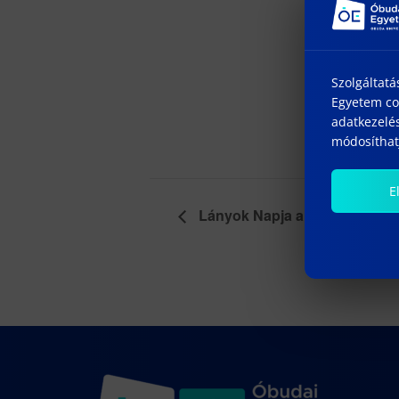
20
Id
12
Szolgáltatá
Ho
Egyetem coo
ht
adatkezelés
om
módosíthatj
15
E
Lányok Napja a Bánkin