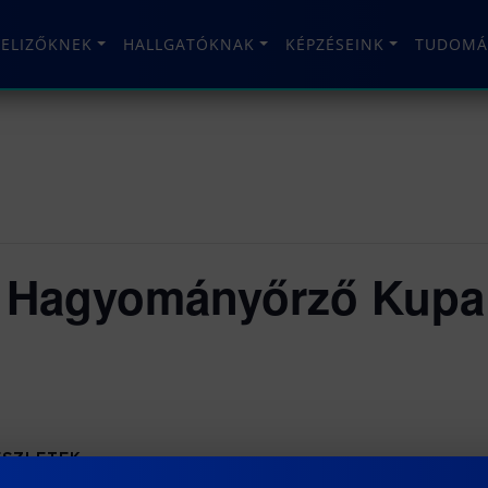
TELIZŐKNEK
HALLGATÓKNAK
KÉPZÉSEINK
TUDOMÁ
i Hagyományőrző Kupa
ÉSZLETEK
tum: