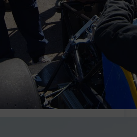
esztivál
a! Már csak egy lépés választ el attól, hogy