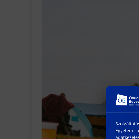
Szolgáltatá
Egyetem coo
adatkezelés