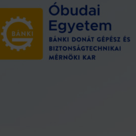
 is bánkis legyél!
Írd be a naptáradba, mert
n…