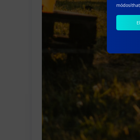
módosíthatj
E