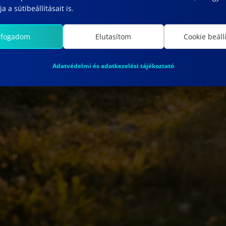
a a sütibeállításait is.
lfogadom
Elutasítom
Cookie beáll
Adatvédelmi és adatkezelési tájékoztató