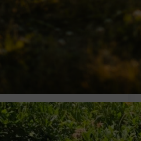
k a Yale-en!
gyetem 9 kiváló hallgatóval képviselteti magát a
 legjobb és legismertebb felsőoktatási
n, a Yale-en az Amerikai…