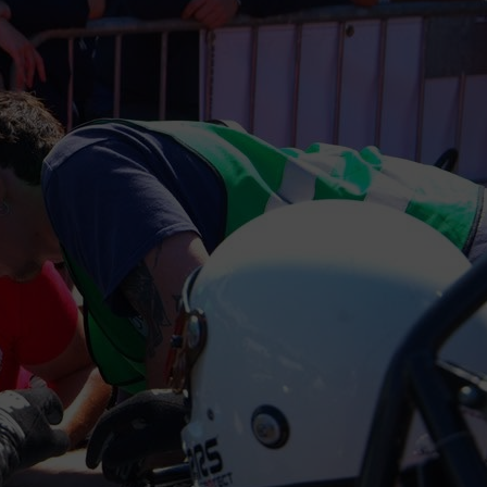
eljárása
Naptár megtekintése