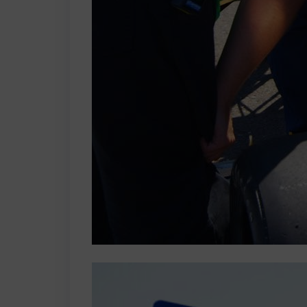
Welcome F
Kedves Góly