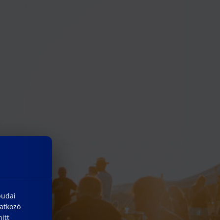
budai
natkozó
itt