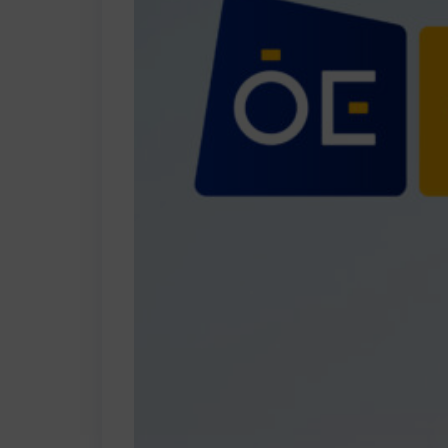
hivatalosan
ott…
Bővebbe