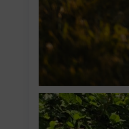
Hallgatóin
Az Óbudai E
világ egyik
intézményé