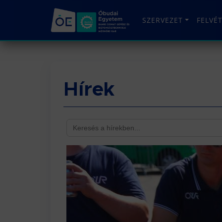
SZERVEZET
FELVÉ
Hírek
Search
for:
O.U.R Tea
Az Óbudai 
Red Bull R
versenyen 
Bővebbe