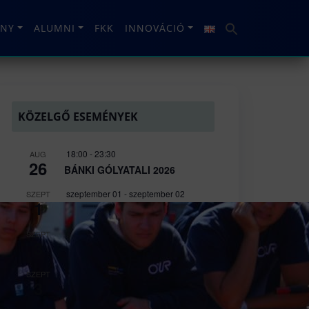
NY
ALUMNI
FKK
INNOVÁCIÓ
KÖZELGŐ ESEMÉNYEK
18:00
-
23:30
AUG
26
BÁNKI GÓLYATALI 2026
szeptember 01
-
szeptember 02
SZEPT
1
Welcome Fesztivál
szeptember 03
-
szeptember 06
SZEPT
3
Bánki Gólyatábor – 2026
10:15
-
13:00
SZEPT
3
DR. VARGA PÉTER JÁNOS
egyetemi docens habilitációs