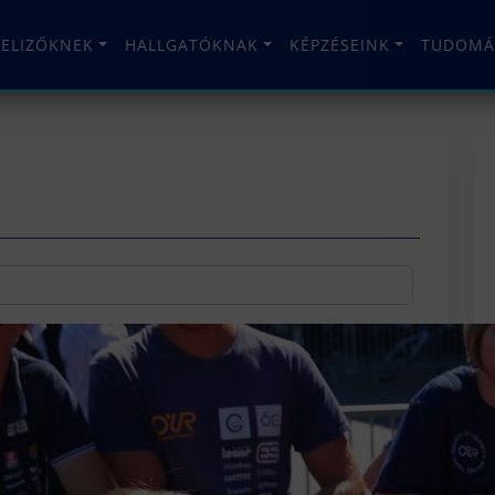
TELIZŐKNEK
HALLGATÓKNAK
KÉPZÉSEINK
TUDOMÁ
m csapatunk Ausztriában
Egyetem Racing Team (O.U.R. Team) csapata a
ingen megrendezett Formula Student Austria
képviselte Egyetemünket. Olvassátok…
n…