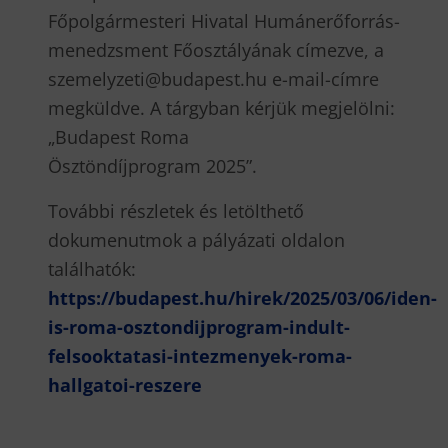
Főpolgármesteri Hivatal Humánerőforrás-
menedzsment Főosztályának címezve, a
szemelyzeti@budapest.hu e-mail-címre
megküldve. A tárgyban kérjük megjelölni:
„Budapest Roma
Ösztöndíjprogram 2025”.
További részletek és letölthető
dokumenutmok a pályázati oldalon
találhatók:
https://budapest.hu/hirek/2025/03/06/iden-
is-roma-osztondijprogram-indult-
felsooktatasi-intezmenyek-roma-
hallgatoi-reszere