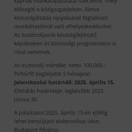
kapnak munkatapasztalat-szerzésre, mely
elősegíti a közigazgatásban, illetve
közszolgáltatás nyújtásával foglalkozó
munkáltatóknál való elhelyezkedésüket.
Az ösztöndíjasok készségfejlesztő
képzéseken és közösségi programokon is
részt vehetnek.
Az ösztöndíj mértéke: nettó 100.000,-
Ft/hó/fő (legfeljebb 5 hónapra)
Jelentkezési határidő: 2025. április 15.
Elbírálás határideje: legkésőbb 2025.
június 30.
A pályázatot 2025. április 15-én éjfélig
lehet benyújtani elektronikus úton,
Budapest Főváros