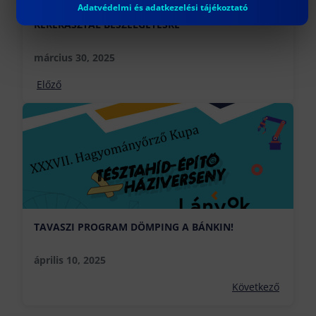
Adatvédelmi és adatkezelési tájékoztató
MEGHÍVÓ AZ AGILIS KITEKINTŐ – SZAKMAI
KEREKASZTAL BESZÉLGETÉSRE
március 30, 2025
Előző
TAVASZI PROGRAM DÖMPING A BÁNKIN!
április 10, 2025
Következő