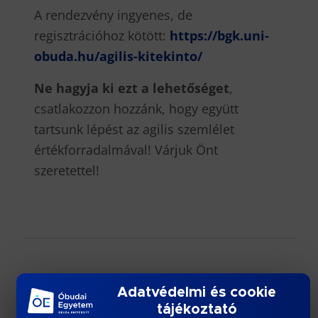
A rendezvény ingyenes, de
regisztrációhoz kötött:
https://bgk.uni-
obuda.hu/agilis-kitekinto/
Ne hagyja ki ezt a lehetőséget
,
csatlakozzon hozzánk, hogy együtt
tartsunk lépést az agilis szemlélet
értékforradalmával! Várjuk Önt
szeretettel!
További híreink
Adatvédelmi és cookie
tájékoztató