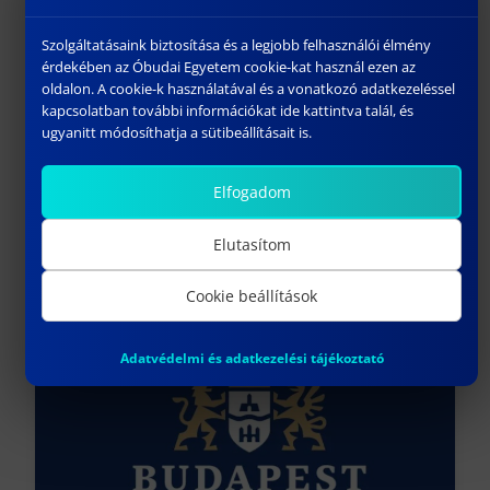
Szolgáltatásaink biztosítása és a legjobb felhasználói élmény
érdekében az Óbudai Egyetem cookie-kat használ ezen az
oldalon. A cookie-k használatával és a vonatkozó adatkezeléssel
kapcsolatban további információkat ide kattintva talál, és
ugyanitt módosíthatja a sütibeállításait is.
Elfogadom
ROBBANTÁSTECHNIKAI TALÁLKOZÓ A BÁNKIN |
ISMERD MEG KÉPZÉSÜNKET ÁPRILIS 29-ÉN!
Elutasítom
március 28, 2025
Cookie beállítások
Előző
Adatvédelmi és adatkezelési tájékoztató