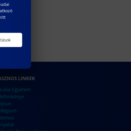
budai
natkozó
itt
ítások
ASZNOS LINKEK
udai Egyetem
lefonkönyv
eptun
llégium
rasmus
nyvtár