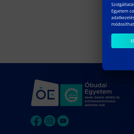
Szolgáltatá
Egyetem coo
adatkezelés
módosíthatj
E