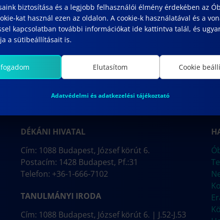
saink biztosítása és a legjobb felhasználói élmény érdekében az Ó
kie-kat használ ezen az oldalon. A cookie-k használatával és a vo
sel kapcsolatban további információkat ide kattintva talál, és ugyan
a a sütibeállításait is.
lfogadom
Elutasítom
Cookie beáll
Adatvédelmi és adatkezelési tájékoztató
DÉKÁNI HIVATAL
H
Cím: 1088 Budapest, József körút 6.
Ób
Postacím: 1428 Budapest, Pf.:31
Te
Telefon: +36-1-666-7102
N
Ko
TANULMÁNYI IRODA
E
Kö
Cím: 1088 Budapest, József körút 6. | J.52-J.53