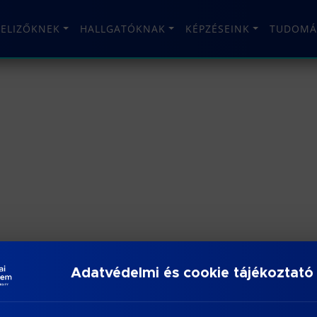
TELIZŐKNEK
HALLGATÓKNAK
KÉPZÉSEINK
TUDOMÁ
Adatvédelmi és cookie tájékoztató