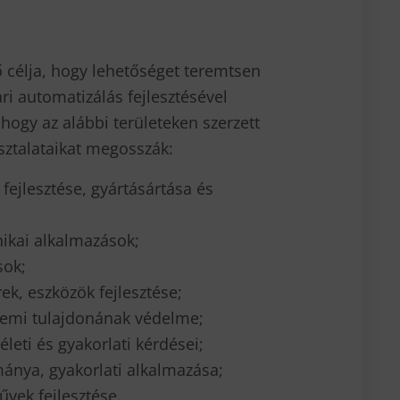
 célja, hogy lehetőséget teremtsen
ri automatizálás fejlesztésével
hogy az alábbi területeken szerzett
ztalataikat megosszák:
fejlesztése, gyártásártása és
nikai alkalmazások;
sok;
k, eszközök fejlesztése;
llemi tulajdonának védelme;
életi és gyakorlati kérdései;
mánya, gyakorlati alkalmazása;
művek fejlesztése.