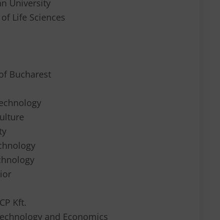
n University
of Life Sciences
 of Bucharest
Technology
culture
ty
echnology
chnology
ior
CP Kft.
 Technology and Economics