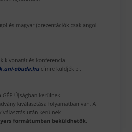
ngol és magyar (prezentációk csak angol
k kivonatát és konferencia
k.uni-obuda.hu
címre küldjék el.
 a GÉP Újságban kerülnek
advány kiválasztása folyamatban van. A
kiválasztás után kerülnek
 nyers formátumban beküldhetők
.