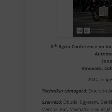
th
8
Agria Conference on Inn
Automa
Inno
Innovate, Col
2024. május
Technikai támogató:
Emerson Au
Szervező:
Óbudai Egyetem, Bánki
Mérnöki Kar, Mechatronikai és Já