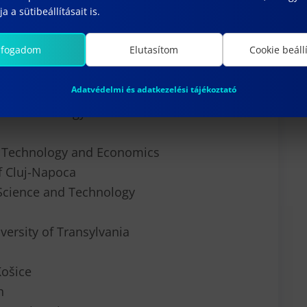
a a sütibeállításait is.
y, Budapest
lfogadom
Elutasítom
Cookie beáll
Adatvédelmi és adatkezelési tájékoztató
y of Technology
of Technology and Economics
of Cluj-Napoca
 Science and Technology
versity of Transylvania
Košice
n