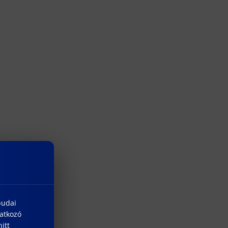
budai
natkozó
itt