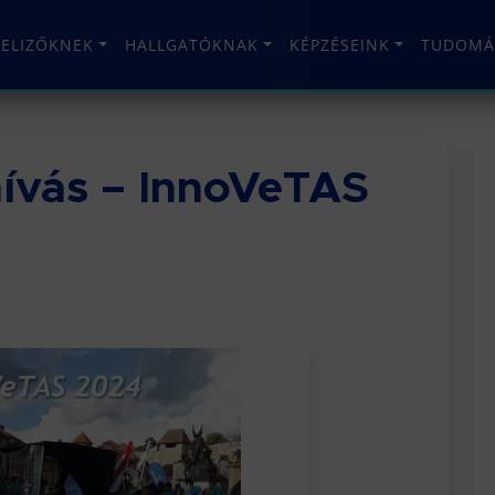
TELIZŐKNEK
HALLGATÓKNAK
KÉPZÉSEINK
TUDOMÁ
hívás – InnoVeTAS