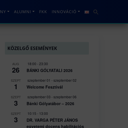
NY
ALUMNI
FKK
INNOVÁCIÓ
KÖZELGŐ ESEMÉNYEK
18:00
-
23:30
AUG
26
BÁNKI GÓLYATALI 2026
szeptember 01
-
szeptember 02
SZEPT
1
Welcome Fesztivál
szeptember 03
-
szeptember 06
SZEPT
3
Bánki Gólyatábor – 2026
10:15
-
13:00
SZEPT
3
DR. VARGA PÉTER JÁNOS
egyetemi docens habilitációs