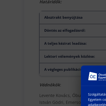
Határidők:
Absztrakt benyújtása
Döntés az elfogadásról:
A teljes kézirat leadása:
Lektori vélemények közlése:
A végleges publikáció benyújtása:
Védnökök
:
Szolgáltatá
Levente Kovács, Óbuda Universit
Egyetem coo
István Gödri, Emerson Automation
adatkezelés