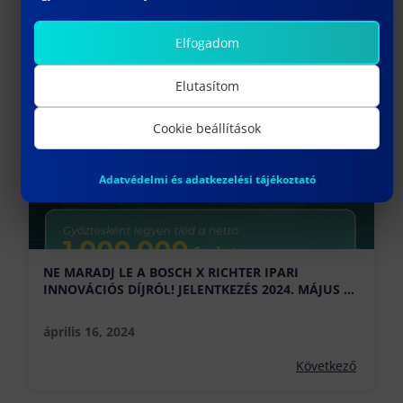
BIZTONSÁGTUDOMÁNYI SZAKKOLLÉGIUM
SZERVEZÉSÉBEN
Elfogadom
április 11, 2024
Elutasítom
Előző
Cookie beállítások
Adatvédelmi és adatkezelési tájékoztató
NE MARADJ LE A BOSCH X RICHTER IPARI
INNOVÁCIÓS DÍJRÓL! JELENTKEZÉS 2024. MÁJUS 5-
IG!
április 16, 2024
Következő