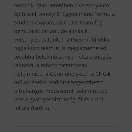
mérnöki szak keretében a versenyautó
építéssel, amelyről Egyetemünk Formula
Student csapata, az O.U.R Team fog
bemutatót tartani, de a másik
versenycsapatunkat, a Pneumobilokkal
foglalkozó team-et is megismerheted,
továbbá betekintést nyerhetsz a Biogáz
laborba, a robotprogramozás
rejtelmeibe, a Gépműhely-ben a CNC-k
működésébe, karkötőt hegeszthetsz
ultrahangos módszerrel, valamint szó
lesz a gyalogosbiztonságról és a női
feltalálókról is.