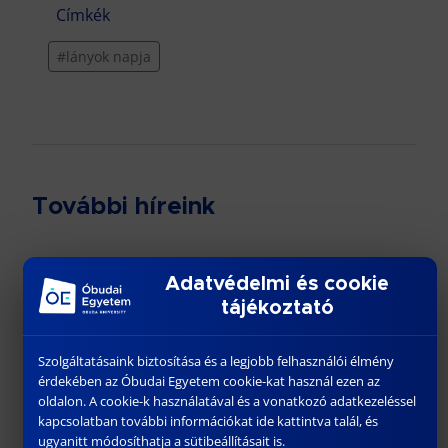
Címkék
#lányok napja
További híreink
Adatvédelmi és cookie
tájékoztató
Szolgáltatásaink biztosítása és a legjobb felhasználói élmény
érdekében az Óbudai Egyetem cookie-kat használ ezen az
oldalon. A cookie-k használatával és a vonatkozó adatkezeléssel
kapcsolatban további információkat ide kattintva talál, és
ugyanitt módosíthatja a sütibeállításait is.
ÚJABB ÉRDEKES ELŐADÁS A