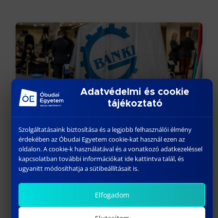
Adatvédelmi és cookie
tájékoztató
DIPLOMAÁTADÓ ÜNNEPSÉG 2025 FEBRUÁR
Szolgáltatásaink biztosítása és a legjobb felhasználói élmény
február 23, 2025
érdekében az Óbudai Egyetem cookie-kat használ ezen az
Előző
oldalon. A cookie-k használatával és a vonatkozó adatkezeléssel
kapcsolatban további információkat ide kattintva talál, és
ugyanitt módosíthatja a sütibeállításait is.
Elfogadom