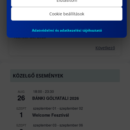
Elutasítom
Cookie beállítások
A MÉRNÖKBÁLON KERÜL KIÁLLÍTÁSRA A BÁNKI
KAR T-MODELLJE
Adatvédelmi és adatkezelési tájékoztató
február 28, 2025
Következő
KÖZELGŐ ESEMÉNYEK
18:00
-
23:30
AUG
26
BÁNKI GÓLYATALI 2026
szeptember 01
-
szeptember 02
SZEPT
1
Welcome Fesztivál
szeptember 03
-
szeptember 06
SZEPT