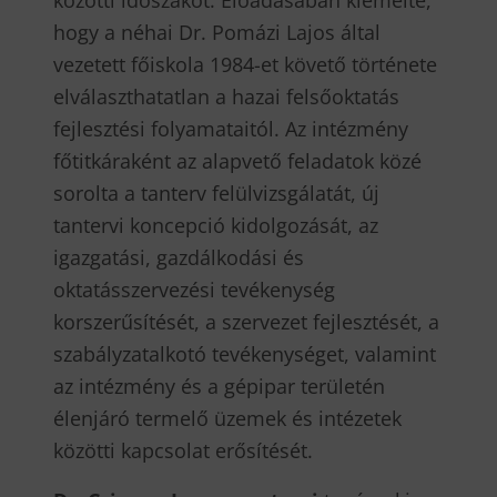
hogy a néhai Dr. Pomázi Lajos által
vezetett főiskola 1984-et követő története
elválaszthatatlan a hazai felsőoktatás
fejlesztési folyamataitól. Az intézmény
főtitkáraként az alapvető feladatok közé
sorolta a tanterv felülvizsgálatát, új
tantervi koncepció kidolgozását, az
igazgatási, gazdálkodási és
oktatásszervezési tevékenység
korszerűsítését, a szervezet fejlesztését, a
szabályzatalkotó tevékenységet, valamint
az intézmény és a gépipar területén
élenjáró termelő üzemek és intézetek
közötti kapcsolat erősítését.