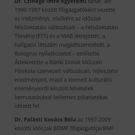
Dr. Czinege Imre egyetemi
tanár, aki
1990-1997 között főigazgatóként vezette
az intézményt, elsőként az időszak
felsőoktatási változásait – a Felsőoktatási
Törvény (FTT) és a MAB létrejöttét, a
hallgatói létszám megkétszerezését, a
Bolognai nyilatkozatot – említette.
Áttekintette a Bánki Donát Műszaki
Főiskola szervezeti változásait, fejlesztési
eredményeit, majd a kiemelt kulturális
eseményeiről készült felvételek
bemutatásával kellemes pillanatokat
idézett fel.
Dr. Palásti Kovács Béla
az 1997-2009
közötti időszak BDMF főigazgatója/BMF