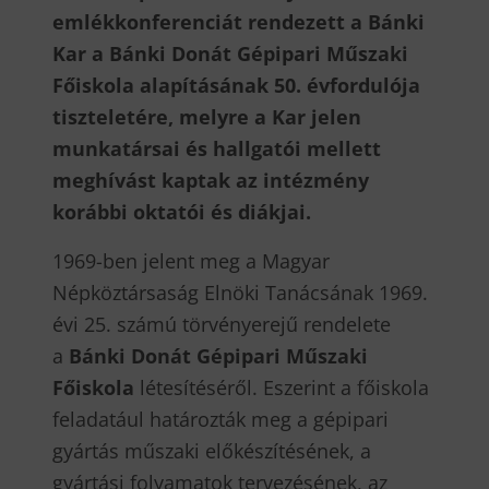
emlékkonferenciát rendezett a Bánki
Kar a Bánki Donát Gépipari Műszaki
Főiskola alapításának 50. évfordulója
tiszteletére, melyre a Kar jelen
munkatársai és hallgatói mellett
meghívást kaptak az intézmény
korábbi oktatói és diákjai.
1969-ben jelent meg a Magyar
Népköztársaság Elnöki Tanácsának 1969.
évi 25. számú törvényerejű rendelete
a
Bánki Donát Gépipari Műszaki
Főiskola
létesítéséről. Eszerint a főiskola
feladatául határozták meg a gépipari
gyártás műszaki előkészítésének, a
gyártási folyamatok tervezésének, az