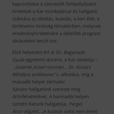
kapcsolódva a szervezők fotópályázatot
hirdettek a Kar munkatársai és hallgatói
számára az oktatás, kutatás, a kari élet, a
történelmi örökség témakörben, melynek
eredményhirdetésére a délelőtti program
zárásaként került sor.
Első helyezést ért el
Dr. Bagyinszki
Gyula
egyetemi docens, a Kar oktatója –
„Galamb József nyomán… Dr. Kovács
Mihályra emlékezve”
c. alkotása, míg a
második helyet
Várhalmi
Sándor
hallgatónk szerezte meg
drónfelvételével. A harmadik helyen
szintén Karunk hallgatója,
Pergel
Áron
végzett,
„A kutatás soha nem érhet