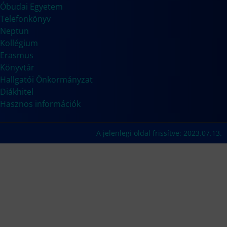
Óbudai Egyetem
Telefonkönyv
Neptun
Kollégium
Erasmus
Könyvtár
Hallgatói Önkormányzat
Diákhitel
Hasznos információk
A jelenlegi oldal frissítve: 2023.07.13.