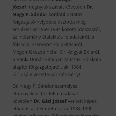
József
megnyitó szavait követően
Dr.
Nagy P. Sándor
korábbi oktatási
főigazgató-helyettes osztotta meg
emlékeit az 1969-1984 közötti időszakról,
az intézmény átalakítás feladatairól, a
főiskolai szervezet kialakításáról.
Megemlékezett néhai Dr. Angyal Béláról,
a Bánki Donát Gépipari Műszaki Főiskola
alapító főigazgatójától, aki 1984.
júniusáig vezette az intézményt.
Dr. Nagy P. Sándor személyes
élményekkel tűzdelt előadását
követően
Dr. Gáti József
vetített képes
előadással tekintette át az 1984-1990
közötti időszakot. Előadásában kiemelte,