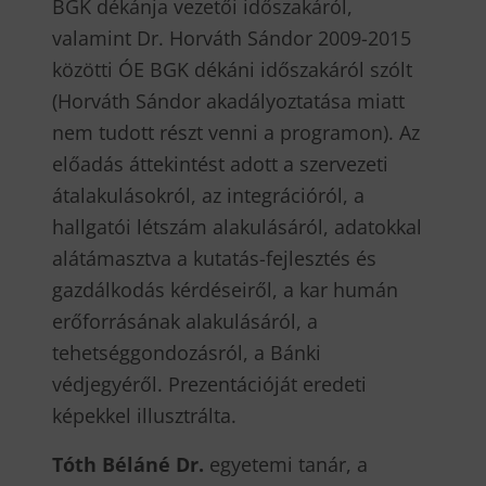
BGK dékánja vezetői időszakáról,
valamint Dr. Horváth Sándor 2009-2015
közötti ÓE BGK dékáni időszakáról szólt
(Horváth Sándor akadályoztatása miatt
nem tudott részt venni a programon). Az
előadás áttekintést adott a szervezeti
átalakulásokról, az integrációról, a
hallgatói létszám alakulásáról, adatokkal
alátámasztva a kutatás-fejlesztés és
gazdálkodás kérdéseiről, a kar humán
erőforrásának alakulásáról, a
tehetséggondozásról, a Bánki
védjegyéről. Prezentációját eredeti
képekkel illusztrálta.
Tóth Béláné Dr.
egyetemi tanár, a