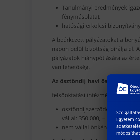
Tanulmányi eredmények igazol
fénymásolata);
hatósági erkölcsi bizonyítván
A beérkezett pályázatokat a benyú
napon belül bizottság bírálja el. 
pályázatok hiánypótlására az ért
van lehetőség.
Az ösztöndíj havi összege:
felsőoktatási intézmény hallgatój
ösztöndíjszerződés időtartama
Szolgáltatá
vállal: 350.000, – Ft
Egyetem coo
adatkezelés
nem vállal önkéntes tartalékos
módosíthatj