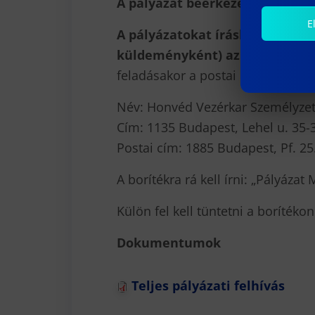
A pályázat beérkezési határide
E
A pályázatokat írásban (ajánlo
küldeményként) az alábbi címre
feladásakor a postai kézbesítési 
Név: Honvéd Vezérkar Személyzet
Cím: 1135 Budapest, Lehel u. 35-
Postai cím: 1885 Budapest, Pf. 25
A borítékra rá kell írni: „Pályázat
Külön fel kell tüntetni a borítéko
Dokumentumok
Teljes pályázati felhívás