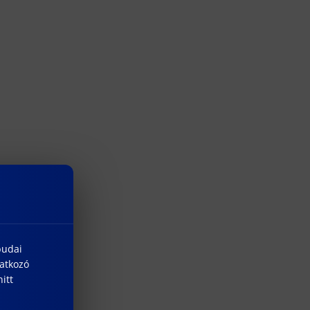
budai
natkozó
itt