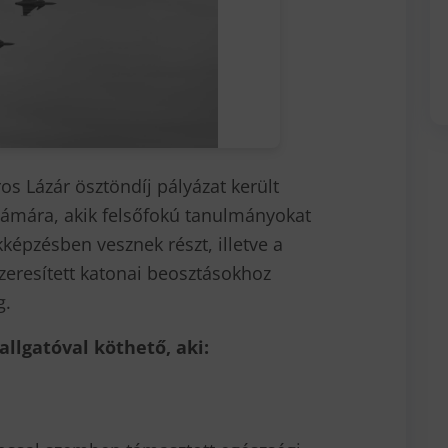
s Lázár ösztöndíj pályázat került
ámára, akik felsőfokú tanulmányokat
kképzésben vesznek részt, illetve a
eresített katonai beosztásokhoz
g.
allgatóval köthető, aki: