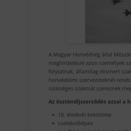
A Magyar Honvédség által Mészáro
meghirdetésre azon személyek sz
folytatnak, államilag elismert sza
honvédelmi szervezeteknél rendsz
szükséges szakmát szereznek me
Az ösztöndíjszerződés azzal a h
18. életévét betöltötte
cselekvőképes