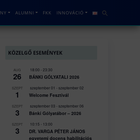
NY
ALUMNI
FKK
INNOVÁCIÓ
KÖZELGŐ ESEMÉNYEK
18:00
-
23:30
AUG
26
BÁNKI GÓLYATALI 2026
szeptember 01
-
szeptember 02
SZEPT
1
Welcome Fesztivál
szeptember 03
-
szeptember 06
SZEPT
3
Bánki Gólyatábor – 2026
10:15
-
13:00
SZEPT
3
DR. VARGA PÉTER JÁNOS
egyetemi docens habilitációs