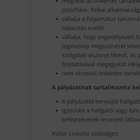
megfelel az önkéntes tartalé
pszichikai, fizikai alkalmass
vállalja a folyamatos tanulmá
halasztás esetét
vállalja, hogy engedélyezett ha
jogviszony megszűnését köve
szolgálati viszonyt létesít, é
folytatásával megegyező ideig
nem részesül önkéntes tartal
A pályázatnak tartalmaznia kel
A pályázatot benyújtó hallgató
Igazolást a hallgatói vagy tan
befejezésének tervezett időpo
Külön csatolni szükséges: