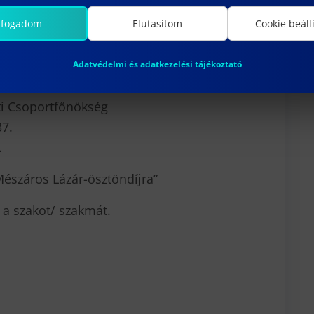
je: 2024. december 14.
lfogadom
Elutasítom
Cookie beáll
tt tértivevényes elsőbbségi
 kell eljuttatni:
(Kérjük a borítékok
Adatvédelmi és adatkezelési tájékoztató
időt figyelembe venni szíveskedjenek!)
i Csoportfőnökség
37.
.
 Mészáros Lázár-ösztöndíjra”
n a szakot/ szakmát.