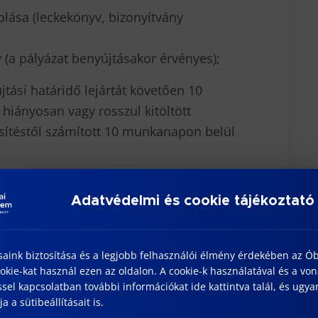
ása (leckekönyv, bizonyítvány
y (a pályázat benyújtásakor érvényes);
jtási határidő lejártát követően 10
A hiányosan vagy rosszul kitöltött
esítéstől számított 10 munkanapon belül
Adatvédelmi és cookie tájékoztató
a esetében:
 alatt önkéntes tartalékos szolgálatot
saink biztosítása és a legjobb felhasználói élmény érdekében az Ó
kie-kat használ ezen az oldalon. A cookie-k használatával és a vo
sel kapcsolatban további információkat ide kattintva talál, és ugyan
 szolgálatot: 270.000, – Ft
a a sütibeállításait is.