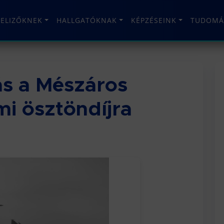
TELIZŐKNEK
HALLGATÓKNAK
KÉPZÉSEINK
TUDOMÁ
ás a Mészáros
i ösztöndíjra