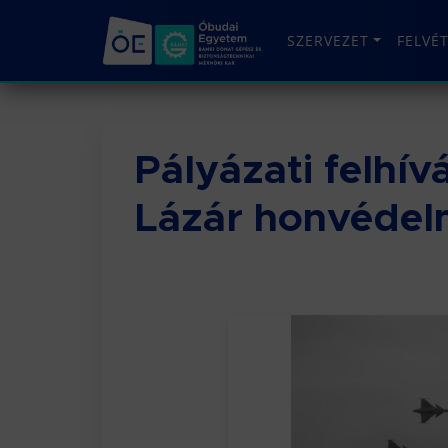
SZERVEZET
FELVÉ
Pályázati felhív
Lázár honvédelm