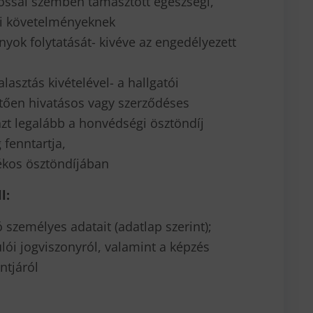
kossal szemben támasztott egészségi,
ági követelményeknek
nyok folytatását- kivéve az engedélyezett
lasztás kivételével- a hallgatói
tően hivatásos vagy szerződéses
s azt legalább a honvédségi ösztöndíj
 fenntartja,
ékos ösztöndíjában
l:
 személyes adatait (adatlap szerint);
ulói jogviszonyról, valamint a képzés
ntjáról