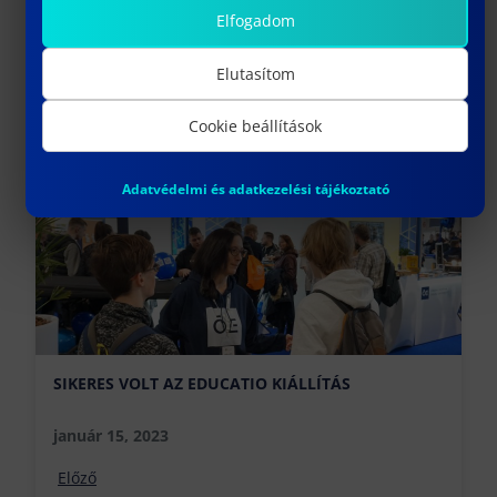
Elfogadom
Elutasítom
További híreink
Cookie beállítások
Adatvédelmi és adatkezelési tájékoztató
SIKERES VOLT AZ EDUCATIO KIÁLLÍTÁS
január 15, 2023
Előző