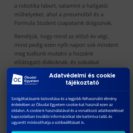
a robotika labort, valamint a hallgatói
műhelyeket, ahol a pneumolbil és a
Formula Student csapataink dolgoznak.
Reméljük, hogy mind az előző év végi,
mind pedig ezen nyílt napon sok mindent
meg tudtunk mutatni a hozzánk
elllátogató diákoknak, és sokukkal
szeptemberben már hallgatóként fogunk
Adatvédelmi és cookie
találkozni.
tájékoztató
Szolgáltatásaink biztosítása és a legjobb felhasználói élmény
érdekében az Óbudai Egyetem cookie-kat használ ezen az
Címkék
oldalon. A cookie-k használatával és a vonatkozó adatkezeléssel
kapcsolatban további információkat ide kattintva talál, és
#nyílt nap
ugyanitt módosíthatja a sütibeállításait is.