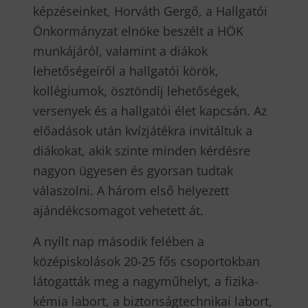
képzéseinket, Horváth Gergő, a Hallgatói
Önkormányzat elnöke beszélt a HÖK
munkájáról, valamint a diákok
lehetőségeiről a hallgatói körök,
kollégiumok, ösztöndíj lehetőségek,
versenyek és a hallgatói élet kapcsán. Az
előadások után kvízjátékra invitáltuk a
diákokat, akik szinte minden kérdésre
nagyon ügyesen és gyorsan tudtak
válaszolni. A három első helyezett
ajándékcsomagot vehetett át.
A nyílt nap második felében a
középiskolások 20-25 fős csoportokban
látogatták meg a nagyműhelyt, a fizika-
kémia labort, a biztonságtechnikai labort,