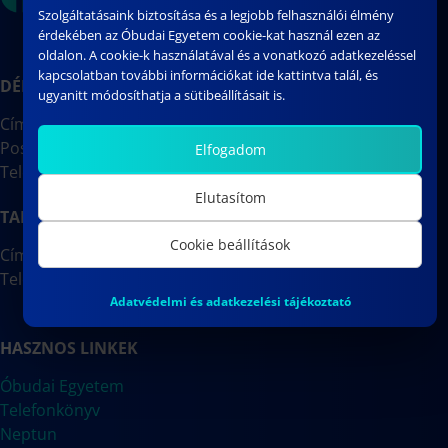
Szolgáltatásaink biztosítása és a legjobb felhasználói élmény
érdekében az Óbudai Egyetem cookie-kat használ ezen az
oldalon. A cookie-k használatával és a vonatkozó adatkezeléssel
kapcsolatban további információkat ide kattintva talál, és
DÉKÁNI HIVATAL
ugyanitt módosíthatja a sütibeállításait is.
Cím: 1088 Budapest, József körút 6.
Postacím: 1428 Budapest, Pf.:31
Elfogadom
Telefon: +36-1-666-7102
Elutasítom
TANULMÁNYI IRODA
Cookie beállítások
Cím: 1088 Budapest, József körút 6. | J.52-J.53 irodák
Telefon: +36-30-312-6058
Adatvédelmi és adatkezelési tájékoztató
HASZNOS LINKEK
Óbudai Egyetem
Telefonkönyv
Neptun