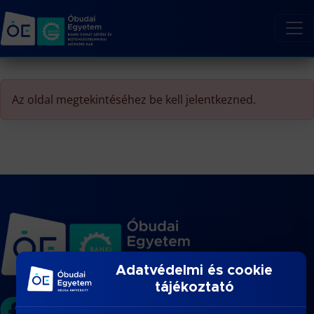
Az oldal megtekintéséhez be kell jelentkezned.
Adatvédelmi és cookie
tájékoztató