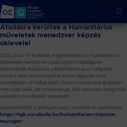
Átadásra kerültek a Humanitárius
műveletek menedzser képzés
oklevelei
2023. július 19-én került megrendezésre a Humanitárius
műveletek menedzser szakirányú továbbképzés
diplomáinak átadására a Bánki Karon azon hallgatók
részére, akik tanulmányaikat itthon végezték el és
személyesen el tudtak jönni. Ezúton szeretnénk gratulálni
nem csak nekik, de mindazoknak, akik sikeresen elvégezték
a képzést és oklevelet szereztek!
Szeptembertől új évfolyam indul, részletek és jelentkezés:
https://bgk.uni-obuda.hu/humanitarian-response-
manager/