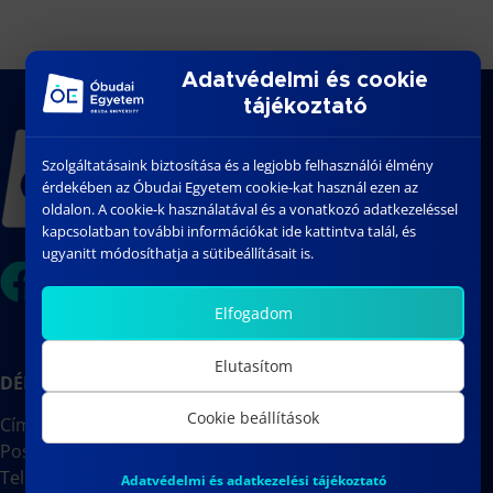
Adatvédelmi és cookie
tájékoztató
Szolgáltatásaink biztosítása és a legjobb felhasználói élmény
érdekében az Óbudai Egyetem cookie-kat használ ezen az
oldalon. A cookie-k használatával és a vonatkozó adatkezeléssel
kapcsolatban további információkat ide kattintva talál, és
ugyanitt módosíthatja a sütibeállításait is.
Elfogadom
Elutasítom
DÉKÁNI HIVATAL
Cookie beállítások
Cím: 1088 Budapest, József körút 6.
Postacím: 1428 Budapest, Pf.:31
Telefon: +36-1-666-7102
Adatvédelmi és adatkezelési tájékoztató